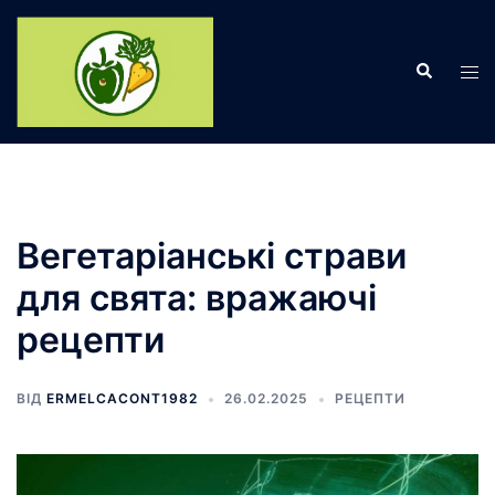
Перейти
до
Пошук
вмісту
Пер
ме
Вегетаріанські страви
для свята: вражаючі
рецепти
ВІД
ERMELCACONT1982
26.02.2025
РЕЦЕПТИ