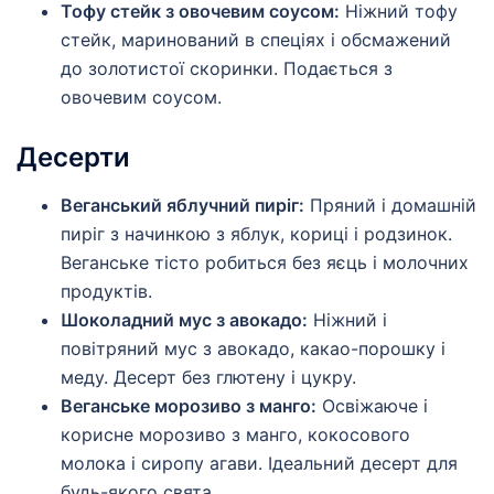
Тофу стейк з овочевим соусом:
Ніжний тофу
стейк, маринований в спеціях і обсмажений
до золотистої скоринки. Подається з
овочевим соусом.
Десерти
Веганський яблучний пиріг:
Пряний і домашній
пиріг з начинкою з яблук, кориці і родзинок.
Веганське тісто робиться без яєць і молочних
продуктів.
Шоколадний мус з авокадо:
Ніжний і
повітряний мус з авокадо, какао-порошку і
меду. Десерт без глютену і цукру.
Веганське морозиво з манго:
Освіжаюче і
корисне морозиво з манго, кокосового
молока і сиропу агави. Ідеальний десерт для
будь-якого свята.