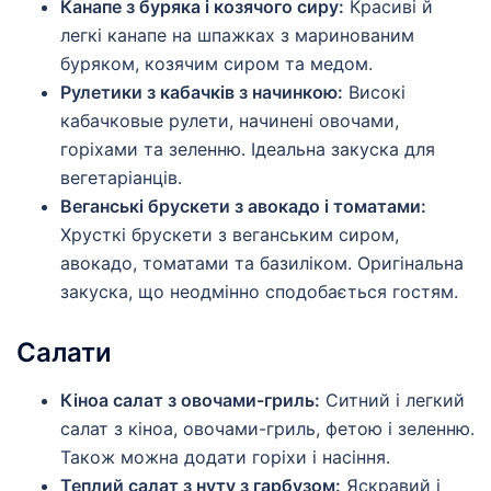
Канапе з буряка і козячого сиру:
Красиві й
легкі канапе на шпажках з маринованим
буряком, козячим сиром та медом.
Рулетики з кабачків з начинкою:
Високі
кабачковые рулети, начинені овочами,
горіхами та зеленню. Ідеальна закуска для
вегетаріанців.
Веганські брускети з авокадо і томатами:
Хрусткі брускети з веганським сиром,
авокадо, томатами та базиліком. Оригінальна
закуска, що неодмінно сподобається гостям.
Салати
Кіноа салат з овочами-гриль:
Ситний і легкий
салат з кіноа, овочами-гриль, фетою і зеленню.
Також можна додати горіхи і насіння.
Теплий салат з нуту з гарбузом:
Яскравий і