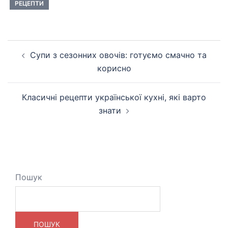
РЕЦЕПТИ
Навігація
Супи з сезонних овочів: готуємо смачно та
по
корисно
запису
Класичні рецепти української кухні, які варто
знати
Пошук
ПОШУК