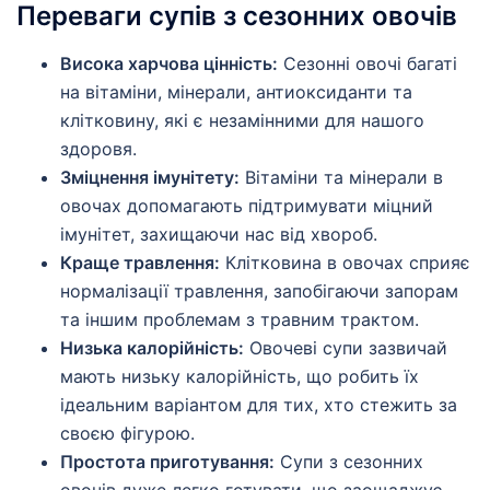
Переваги супів з сезонних овочів
Висока харчова цінність:
Сезонні овочі багаті
на вітаміни, мінерали, антиоксиданти та
клітковину, які є незамінними для нашого
здоровя.
Зміцнення імунітету:
Вітаміни та мінерали в
овочах допомагають підтримувати міцний
імунітет, захищаючи нас від хвороб.
Краще травлення:
Клітковина в овочах сприяє
нормалізації травлення, запобігаючи запорам
та іншим проблемам з травним трактом.
Низька калорійність:
Овочеві супи зазвичай
мають низьку калорійність, що робить їх
ідеальним варіантом для тих, хто стежить за
своєю фігурою.
Простота приготування:
Супи з сезонних
овочів дуже легко готувати, що заощаджує