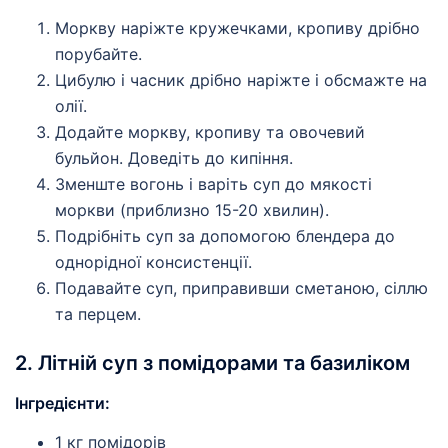
Моркву наріжте кружечками, кропиву дрібно
порубайте.
Цибулю і часник дрібно наріжте і обсмажте на
олії.
Додайте моркву, кропиву та овочевий
бульйон. Доведіть до кипіння.
Зменште вогонь і варіть суп до мякості
моркви (приблизно 15-20 хвилин).
Подрібніть суп за допомогою блендера до
однорідної консистенції.
Подавайте суп, приправивши сметаною, сіллю
та перцем.
2. Літній суп з помідорами та базиліком
Інгредієнти:
1 кг помідорів