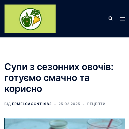
Перейти
до
Пошук
вмісту
Пер
ме
Супи з сезонних овочів:
готуємо смачно та
корисно
ВІД
ERMELCACONT1982
25.02.2025
РЕЦЕПТИ