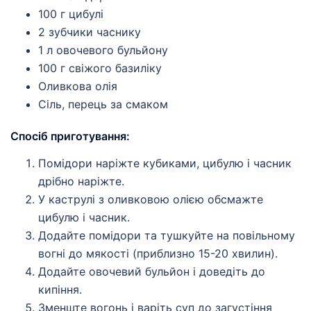
100 г цибулі
2 зубчики часнику
1 л овочевого бульйону
100 г свіжого базиліку
Оливкова олія
Сіль, перець за смаком
Спосіб приготування:
Помідори наріжте кубиками, цибулю і часник
дрібно наріжте.
У каструлі з оливковою олією обсмажте
цибулю і часник.
Додайте помідори та тушкуйте на повільному
вогні до мякості (приблизно 15-20 хвилин).
Додайте овочевий бульйон і доведіть до
кипіння.
Зменште вогонь і варіть суп до загустіння