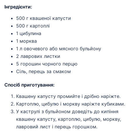
Інгредієнти:
500 г квашеної капусти
500 г картоплі
1 цибулина
1 морква
1 л овочевого або мясного бульйону
2 лаврових листки
5 горошин чорного перцю
Сіль, перець за смаком
Спосіб приготування:
Квашену капусту промийте і дрібно наріжте.
Картоплю, цибулю і моркву наріжте кубиками.
У каструлі з бульйоном доведіть до кипіння
квашену капусту, картоплю, цибулю, моркву,
лавровий лист і перець горошком.