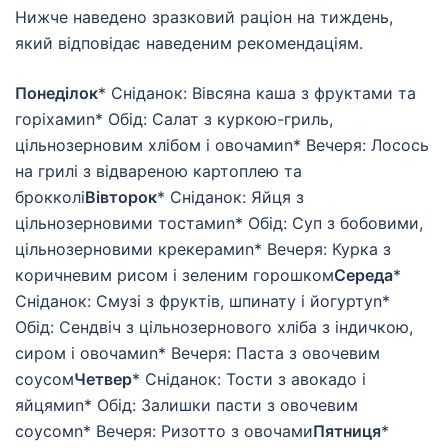
Нижче наведено зразковий раціон на тиждень,
який відповідає наведеним рекомендаціям.
Понеділок
* Сніданок: Вівсяна каша з фруктами та
горіхамиn* Обід: Салат з куркою-гриль,
цільнозерновим хлібом і овочамиn* Вечеря: Лосось
на грилі з відвареною картоплею та
брокколі
Вівторок
* Сніданок: Яйця з
цільнозерновими тостамиn* Обід: Суп з бобовими,
цільнозерновими крекерамиn* Вечеря: Курка з
коричневим рисом і зеленим горошком
Середа
*
Сніданок: Смузі з фруктів, шпинату і йогуртуn*
Обід: Сендвіч з цільнозернового хліба з індичкою,
сиром і овочамиn* Вечеря: Паста з овочевим
соусом
Четвер
* Сніданок: Тости з авокадо і
яйцямиn* Обід: Залишки пасти з овочевим
соусомn* Вечеря: Ризотто з овочами
Пятниця
*