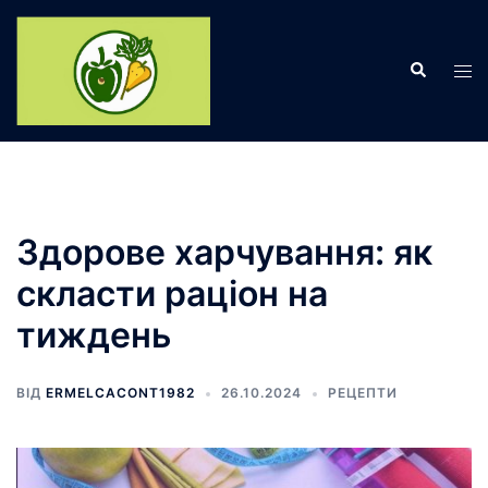
Перейти
до
Пошук
вмісту
Пер
ме
Здорове харчування: як
скласти раціон на
тиждень
ВІД
ERMELCACONT1982
26.10.2024
РЕЦЕПТИ