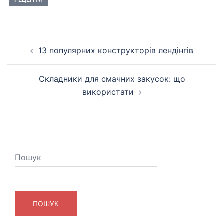
Навігація
13 популярних конструкторів лендінгів
по
запису
Складники для смачних закусок: що
використати
Пошук
ПОШУК