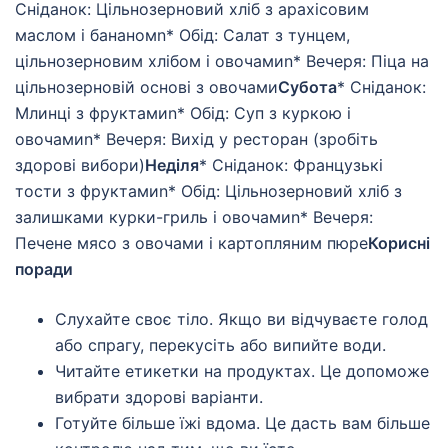
Сніданок: Цільнозерновий хліб з арахісовим
маслом і бананомn* Обід: Салат з тунцем,
цільнозерновим хлібом і овочамиn* Вечеря: Піца на
цільнозерновій основі з овочами
Субота
* Сніданок:
Млинці з фруктамиn* Обід: Суп з куркою і
овочамиn* Вечеря: Вихід у ресторан (зробіть
здорові вибори)
Неділя
* Сніданок: Французькі
тости з фруктамиn* Обід: Цільнозерновий хліб з
залишками курки-гриль і овочамиn* Вечеря:
Печене мясо з овочами і картопляним пюре
Корисні
поради
Слухайте своє тіло. Якщо ви відчуваєте голод
або спрагу, перекусіть або випийте води.
Читайте етикетки на продуктах. Це допоможе
вибрати здорові варіанти.
Готуйте більше їжі вдома. Це дасть вам більше