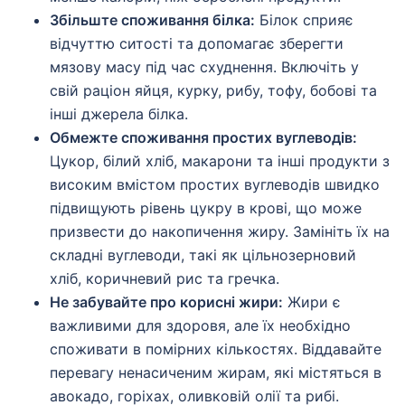
Збільште споживання білка:
Білок сприяє
відчуттю ситості та допомагає зберегти
мязову масу під час схуднення. Включіть у
свій раціон яйця, курку, рибу, тофу, бобові та
інші джерела білка.
Обмежте споживання простих вуглеводів:
Цукор, білий хліб, макарони та інші продукти з
високим вмістом простих вуглеводів швидко
підвищують рівень цукру в крові, що може
призвести до накопичення жиру. Замініть їх на
складні вуглеводи, такі як цільнозерновий
хліб, коричневий рис та гречка.
Не забувайте про корисні жири:
Жири є
важливими для здоровя, але їх необхідно
споживати в помірних кількостях. Віддавайте
перевагу ненасиченим жирам, які містяться в
авокадо, горіхах, оливковій олії та рибі.