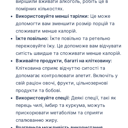
вирішили вживати алкоголь, робіть це в
помірних кількостях.
Використовуйте менші тарілки:
Це може
допомогти вам зменшити розмір порцій та
споживати менше калорій.
Їжте повільно:
Їжте повільно та ретельно
пережовуйте їжу. Це допоможе вам відчувати
ситість швидше та споживати менше калорій.
Вживайте продукти, багаті на клітковину:
Клітковина сприяє відчуттю ситості та
допомагає контролювати апетит. Включіть у
свій раціон овочі, фрукти, цільнозернові
продукти та бобові.
Використовуйте спеції:
Деякі спеції, такі як
перець чилі, імбир та куркума, можуть
прискорювати метаболізм та сприяти
спалюванню жиру.
Розгляньте можливість використання