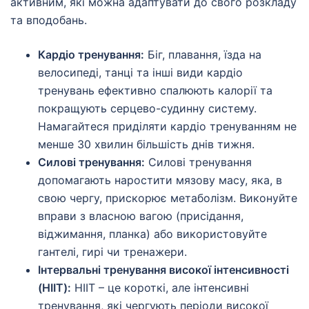
активним, які можна адаптувати до свого розкладу
та вподобань.
Кардіо тренування:
Біг, плавання, їзда на
велосипеді, танці та інші види кардіо
тренувань ефективно спалюють калорії та
покращують серцево-судинну систему.
Намагайтеся приділяти кардіо тренуванням не
менше 30 хвилин більшість днів тижня.
Силові тренування:
Силові тренування
допомагають наростити мязову масу, яка, в
свою чергу, прискорює метаболізм. Виконуйте
вправи з власною вагою (присідання,
віджимання, планка) або використовуйте
гантелі, гирі чи тренажери.
Інтервальні тренування високої інтенсивності
(HIIT):
HIIT – це короткі, але інтенсивні
тренування, які чергують періоди високої