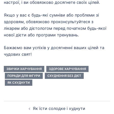
настрої, і ви обовязково досягнете своїх цілей.
Якщо у вас є будь-які сумніви або проблеми зі
здоровям, обовязково проконсультуйтеся з
лікарем або дієтологом перед початком будь-якої
нової дієти або програми тренувань.
Бажаємо вам успіхів у досягненні ваших цілей та
чудових свят!
ЗВИЧКИ ХАРЧУВАННЯ
ЗДОРОВЕ ХАРЧУВАННЯ
ПОРАДИ ДЛЯ ФІГУРИ
СХУДНЕННЯ БЕЗ ДІЄТ
ЯК СХУДНУТИ
Навігація
Як їсти солодке і худнути