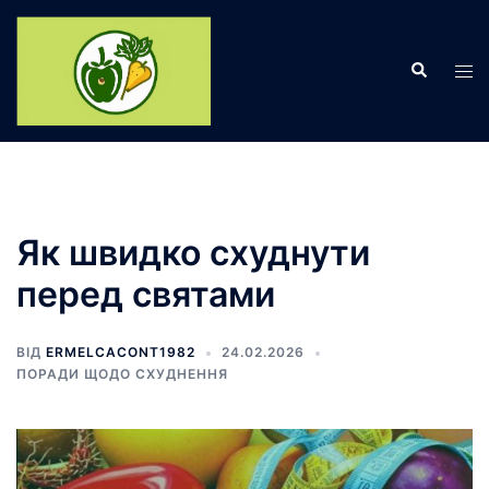
Перейти
до
Пошук
вмісту
Пер
ме
Як швидко схуднути
перед святами
ВІД
ERMELCACONT1982
24.02.2026
ПОРАДИ ЩОДО СХУДНЕННЯ