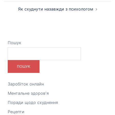
по
запису
Як схуднути назавжди з психологом
Пошук
ПОШУК
Заробіток онлайн
Ментальне здоров'я
Поради щодо схуднення
Рецепти