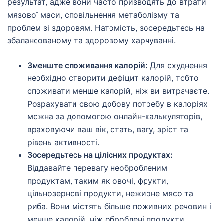
результат, адже вони часто призводять до втрати
мязової маси, сповільнення метаболізму та
проблем зі здоровям. Натомість, зосередьтесь на
збалансованому та здоровому харчуванні.
Зменште споживання калорій:
Для схуднення
необхідно створити дефіцит калорій, тобто
споживати менше калорій, ніж ви витрачаєте.
Розрахувати свою добову потребу в калоріях
можна за допомогою онлайн-калькуляторів,
враховуючи ваш вік, стать, вагу, зріст та
рівень активності.
Зосередьтесь на цілісних продуктах:
Віддавайте перевагу необробленим
продуктам, таким як овочі, фрукти,
цільнозернові продукти, нежирне мясо та
риба. Вони містять більше поживних речовин і
менше калорій, ніж оброблені продукти.