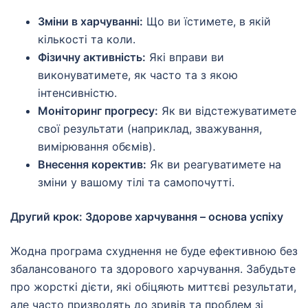
Зміни в харчуванні:
Що ви їстимете, в якій
кількості та коли.
Фізичну активність:
Які вправи ви
виконуватимете, як часто та з якою
інтенсивністю.
Моніторинг прогресу:
Як ви відстежуватимете
свої результати (наприклад, зважування,
вимірювання обємів).
Внесення коректив:
Як ви реагуватимете на
зміни у вашому тілі та самопочутті.
Другий крок: Здорове харчування – основа успіху
Жодна програма схуднення не буде ефективною без
збалансованого та здорового харчування. Забудьте
про жорсткі дієти, які обіцяють миттєві результати,
але часто призводять до зривів та проблем зі