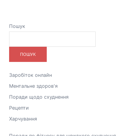
Пошук
ПОШУК
Заробіток онлайн
Ментальне здоров'я
Поради щодо схуднення
Рецепти
Харчування
Поради по фітнесу для швидкого схуднення