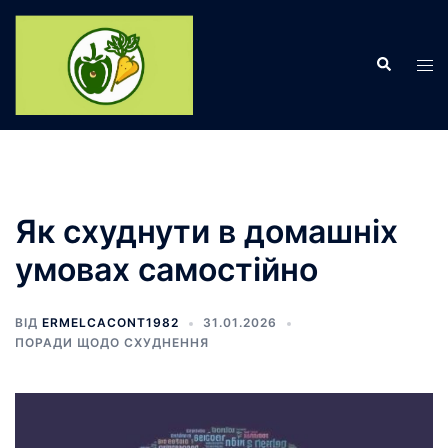
Перейти
до
Пошук
вмісту
Пер
ме
Як схуднути в домашніх
умовах самостійно
ВІД
ERMELCACONT1982
31.01.2026
ПОРАДИ ЩОДО СХУДНЕННЯ