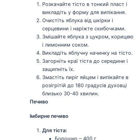
Розкачайте тісто в тонкий пласт і
викладіть у форму для випікання.
Очистіть яблука від шкірки і
серцевини і наріжте скибочками.
Змішайте яблука з цукром, корицею
і лимонним соком.
Викладіть яблучну начинку на тісто.
Загорніть краї тіста до середини і
защипніть їх.
Змастіть пиріг яйцем і випікайте в
розігрітій до 180 градусів духовці
близько 30-40 хвилин.
Печиво
Імбирне печиво
Для тіста:
Борошно – 400 г