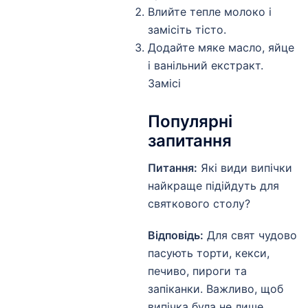
Влийте тепле молоко і
замісіть тісто.
Додайте мяке масло, яйце
і ванільний екстракт.
Замісі
Популярні
запитання
Питання:
Які види випічки
найкраще підійдуть для
святкового столу?
Відповідь:
Для свят чудово
пасують торти, кекси,
печиво, пироги та
запіканки. Важливо, щоб
випічка була не лише