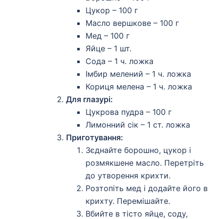
Цукор – 100 г
Масло вершкове – 100 г
Мед – 100 г
Яйце – 1 шт.
Сода – 1 ч. ложка
Імбир мелений – 1 ч. ложка
Кориця мелена – 1 ч. ложка
Для глазурі:
Цукрова пудра – 100 г
Лимонний сік – 1 ст. ложка
Приготування:
Зєднайте борошно, цукор і
розмякшене масло. Перетріть
до утворення крихти.
Розтопіть мед і додайте його в
крихту. Перемішайте.
Вбийте в тісто яйце, соду,