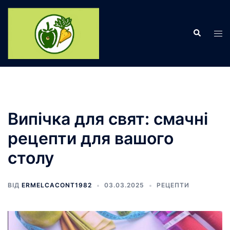
Перейти
до
Пошук
вмісту
Пер
ме
Випічка для свят: смачні
рецепти для вашого
столу
ВІД
ERMELCACONT1982
03.03.2025
РЕЦЕПТИ