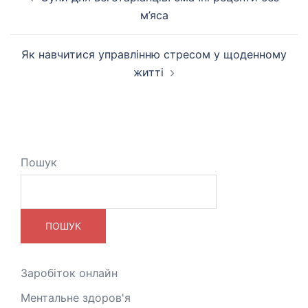
по
м’яса
запису
Як навчитися управлінню стресом у щоденному
житті
Пошук
ПОШУК
Заробіток онлайн
Ментальне здоров'я