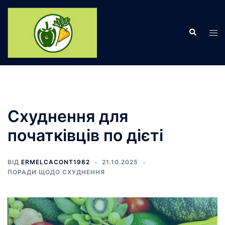
Перейти
до
Пошук
вмісту
Пер
ме
Схуднення для
початківців по дієті
ВІД
ERMELCACONT1982
21.10.2025
ПОРАДИ ЩОДО СХУДНЕННЯ