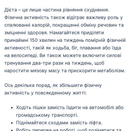
Дієта – це лише частина рівняння схуднення.
Фізична активність також відіграє важливу роль у
спалюванні калорій, покращенні обміну речовин та
зміцненні здоровя. Намагайтеся приділяти
принаймні 150 хвилин на тиждень помірній фізичній
активності, такій як ходьба, біг, плавання або їзда
на велосипеді. Ви також можете включити силові
тренування два-три рази на тиждень, щоб
наростити мязову масу та прискорити метаболізм.
Ось декілька порад, як збільшити фізичну
активність у повсякденному житті:
Ходіть пішки замість їздити на автомобілі або
громадському транспорті.
Піднімайтеся сходами замість ліфта.
Робіть перерви на роботі, щоб розімятися та