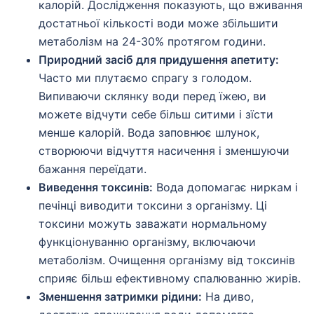
калорій. Дослідження показують, що вживання
достатньої кількості води може збільшити
метаболізм на 24-30% протягом години.
Природний засіб для придушення апетиту:
Часто ми плутаємо спрагу з голодом.
Випиваючи склянку води перед їжею, ви
можете відчути себе більш ситими і зїсти
менше калорій. Вода заповнює шлунок,
створюючи відчуття насичення і зменшуючи
бажання переїдати.
Виведення токсинів:
Вода допомагає ниркам і
печінці виводити токсини з організму. Ці
токсини можуть заважати нормальному
функціонуванню організму, включаючи
метаболізм. Очищення організму від токсинів
сприяє більш ефективному спалюванню жирів.
Зменшення затримки рідини:
На диво,