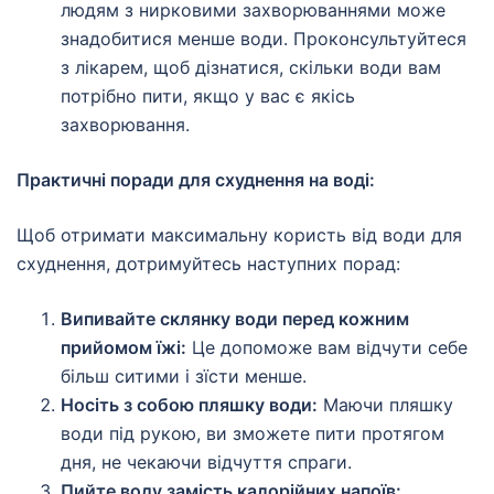
людям з нирковими захворюваннями може
знадобитися менше води. Проконсультуйтеся
з лікарем, щоб дізнатися, скільки води вам
потрібно пити, якщо у вас є якісь
захворювання.
Практичні поради для схуднення на воді:
Щоб отримати максимальну користь від води для
схуднення, дотримуйтесь наступних порад:
Випивайте склянку води перед кожним
прийомом їжі:
Це допоможе вам відчути себе
більш ситими і зїсти менше.
Носіть з собою пляшку води:
Маючи пляшку
води під рукою, ви зможете пити протягом
дня, не чекаючи відчуття спраги.
Пийте воду замість калорійних напоїв: