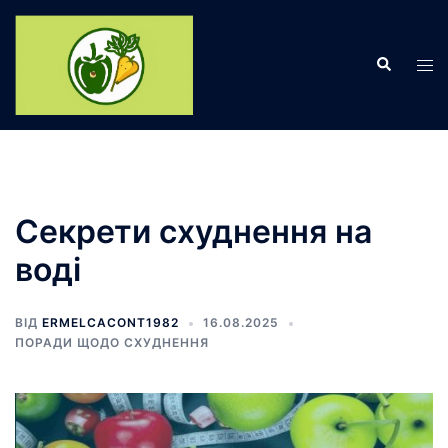
Перейти
до
Пошук
вмісту
Пер
ме
Секрети схуднення на
воді
ВІД
ERMELCACONT1982
16.08.2025
ПОРАДИ ЩОДО СХУДНЕННЯ