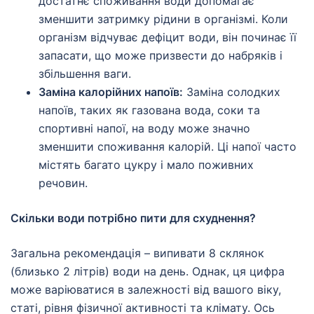
достатнє споживання води допомагає
зменшити затримку рідини в організмі. Коли
організм відчуває дефіцит води, він починає її
запасати, що може призвести до набряків і
збільшення ваги.
Заміна калорійних напоїв:
Заміна солодких
напоїв, таких як газована вода, соки та
спортивні напої, на воду може значно
зменшити споживання калорій. Ці напої часто
містять багато цукру і мало поживних
речовин.
Скільки води потрібно пити для схуднення?
Загальна рекомендація – випивати 8 склянок
(близько 2 літрів) води на день. Однак, ця цифра
може варіюватися в залежності від вашого віку,
статі, рівня фізичної активності та клімату. Ось