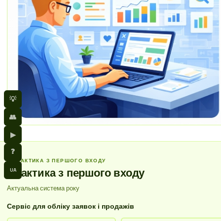
💡
👥
▶
❓
ПРАКТИКА З ПЕРШОГО ВХОДУ
Практика з першого входу
UA
Актуальна система року
Сервіс для обліку заявок і продажів