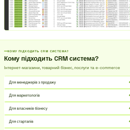
КОМУ ПІДХОДИТЬ CRM СИСТЕМА?
Кому підходить CRM система?
Інтернет-магазини, товарний бізнес, послуги та e-commerce
Для менеджерів з продажу
Оптимізуйте свій час та зосередьтеся на закритті угод, автоматизуючи
Для маркетологів
рутинні завдання. Більше жодного пропущеного клієнта!
Оцінюйте ефективність кожної рекламної кампанії та залучайте більше
Для власників бізнесу
потенційних покупців. Зрозумійте, що працює найкраще, і масштабуйте
успіх.
Отримайте повний контроль над воронкою продажів та збільште
Для стартапів
прибуток. Приймайте обґрунтовані рішення на основі чітких даних.