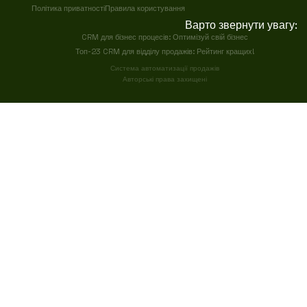
Політика приватності
Правила користування
Варто звернути увагу:
CRM для бізнес процесів: Оптимізуй свій бізнес
Топ-23 CRM для відділу продажів: Рейтинг кращих!
Система автоматизації продажів
Авторські права захищені