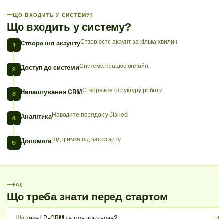
ЩО ВХОДИТЬ У СИСТЕМУ?
Що входить у систему?
Створюєте акаунт за кілька хвилин
Створення акаунту
Система працює онлайн
Доступ до системи
Створюєте структуру роботи
Налаштування CRM
Наводите порядок у бізнесі
Аналітика
Підтримка під час старту
Допомога
FAQ
Що треба знати перед стартом
Що таке LP-CRM та для чого вона?