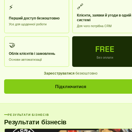
🔗
⚡
Клієнти, заявки й угоди в одній
Перший доступ безкоштовно
системі
Усе для щоденної роботи
Для чого потрібна CRM
🤝
FREE
Облік клієнтів і замовлень
Без оплати
Основи автоматизації
Зареєструватися
безкоштовно
Підключитися
РЕЗУЛЬТАТИ БІЗНЕСІВ
Результати бізнесів