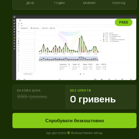
ДНІВ
ГОДИН
ХВИЛИН
СЕКУНД
FREE
БАЗОВА ЦІНА:
БЕЗ ОПЛАТИ
999 гривень
0 гривень
Спробувати безкоштовно
ще доступно
8
безкоштовних місць