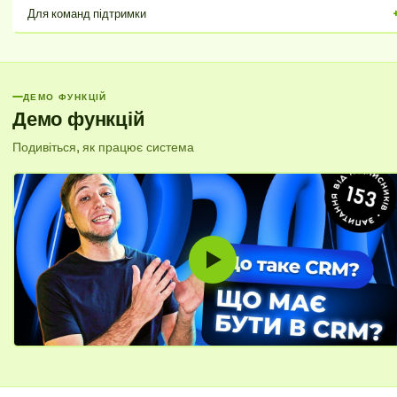
Швидко налаштуйте процес продажів та залучайте перших клієнтів.
Для команд підтримки
Будьте гнучкими та адаптуйтеся до потреб ринку.
Зберігайте історію спілкування з кожним клієнтом та надавайте миттєву
допомогу. Підвищуйте задоволеність клієнтів та будуйте довготривалі
відносини.
ДЕМО ФУНКЦІЙ
Демо функцій
Подивіться, як працює система