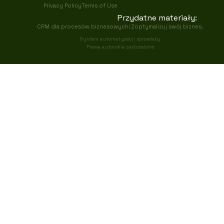
Privacy Policy
Terms of Use
Przydatne materiały:
CRM dla procesów biznesowych: Zoptymalizuj swój biznes.
System automatyzacji sprzedaży
Prawa autorskie zastrzeżone