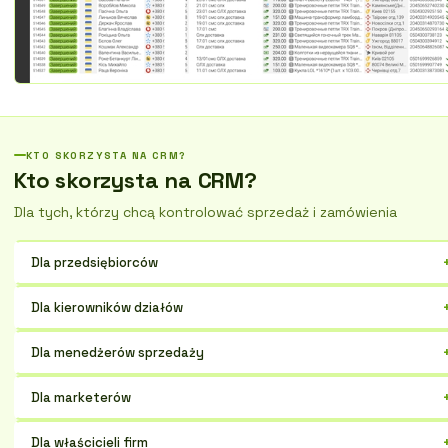
KTO SKORZYSTA NA CRM?
Kto skorzysta na CRM?
Dla tych, którzy chcą kontrolować sprzedaż i zamówienia
Dla przedsiębiorców
Kontroluj sprzedaż, klientów, zadania w jednym miejscu. Zwiększaj
Dla kierowników działów
zysk, oszczędzaj czas.
Śledź postępy zespołu, analizuj dane, podejmuj uzasadnione decyzje.
Dla menedżerów sprzedaży
Optymalizuj lej sprzedażowy, pozyskuj więcej klientów, zawieraj
Dla marketerów
korzystne umowy.
Personalizuj komunikację, automatyzuj wysyłki, mierz efektywność
Dla właścicieli firm