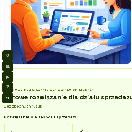
💡
👥
▶
❓
GOTOWE ROZWIĄZANIE DLA DZIAŁU SPRZEDAŻY
Gotowe rozwiązanie dla działu sprzedaż
PL
Bez zbędnych ryzyk
Rozwiązanie dla zespołu sprzedaży