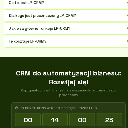
Co to jest LP-CRM?
To ukraińska platforma do zarządzania relacjami z klientami,
Dla kogo jest przeznaczony LP-CRM?
optymalizuje sprzedaż i marketing
Nadaje się dla małych i średnich firm na Ukrainie, szczególnie w
Jakie są główne funkcje LP-CRM?
sektorach handlu i usług
Ewidencja klientów, transakcji, zadań, integracja z pocztą, telefonią,
Ile kosztuje LP-CRM?
analityka sprzedaży
Koszt zależy od wybranego planu taryfowego i liczby użytkowników,
dostępne są różne plany subskrypcji
CRM do automatyzacji biznesu:
Rozwijaj się!
Zoptymalizuj swój biznes: rozwiązania do automatyzacji
procesów!
⏱ DO KOŃCA BEZPŁATNEGO DOSTĘPU POZOSTAŁO:
00
14
00
22