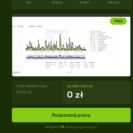
DNI
GODZIN
MINUT
SEKUND
FREE
PODSTAWOWA CENA:
DAJEMY DOSTĘP
999 zł
0 zł
Rozpocznij pracę
aktywne
14
dostępnych miejsc