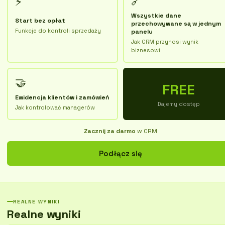
🔗
⚡
Wszystkie dane
Start bez opłat
przechowywane są w jednym
Funkcje do kontroli sprzedaży
panelu
Jak CRM przynosi wynik
biznesowi
🤝
FREE
Ewidencja klientów i zamówień
Dajemy dostęp
Jak kontrolować managerów
Zacznij za darmo
w CRM
Podłącz się
REALNE WYNIKI
Realne wyniki