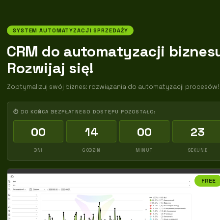
SYSTEM AUTOMATYZACJI SPRZEDAŻY
CRM do automatyzacji biznes
Rozwijaj się!
Zoptymalizuj swój biznes: rozwiązania do automatyzacji procesów!
⏱ DO KOŃCA BEZPŁATNEGO DOSTĘPU POZOSTAŁO:
00
14
00
22
DNI
GODZIN
MINUT
SEKUND
FREE