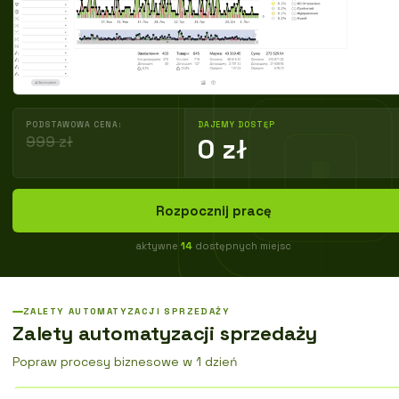
PODSTAWOWA CENA:
DAJEMY DOSTĘP
999 zł
0 zł
Rozpocznij pracę
aktywne
14
dostępnych miejsc
ZALETY AUTOMATYZACJI SPRZEDAŻY
Zalety automatyzacji sprzedaży
Popraw procesy biznesowe w 1 dzień