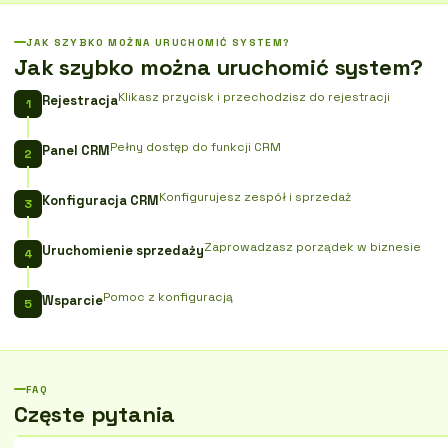
JAK SZYBKO MOŻNA URUCHOMIĆ SYSTEM?
Jak szybko można uruchomić system?
Klikasz przycisk i przechodzisz do rejestracji
Rejestracja
Pełny dostęp do funkcji CRM
Panel CRM
Konfigurujesz zespół i sprzedaż
Konfiguracja CRM
Zaprowadzasz porządek w biznesie
Uruchomienie sprzedaży
Pomoc z konfiguracją
Wsparcie
FAQ
Częste pytania