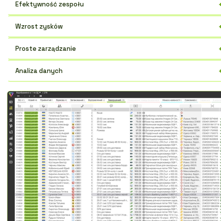
Efektywność zespołu
Zoptymalizuj pracę, popraw komunikację i zwiększ produktywność
Wzrost zysków
każdego pracownika.
Automatyzacja rutynowych zadań zwiększa sprzedaż i minimalizuje
Proste zarządzanie
koszty.
Wygodny interfejs pozwala szybko znaleźć potrzebne informacje i
Analiza danych
kontrolować wszystkie procesy.
Otrzymuj raporty i prognozy do podejmowania uzasadnionych decyzj
i strategii rozwoju.