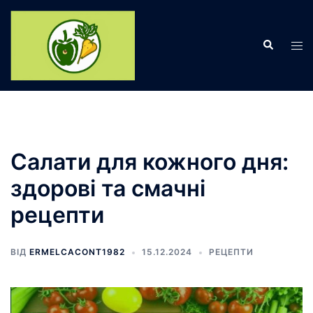
Перейти
до
Пошук
вмісту
Пер
ме
Салати для кожного дня:
здорові та смачні
рецепти
ВІД
ERMELCACONT1982
15.12.2024
РЕЦЕПТИ