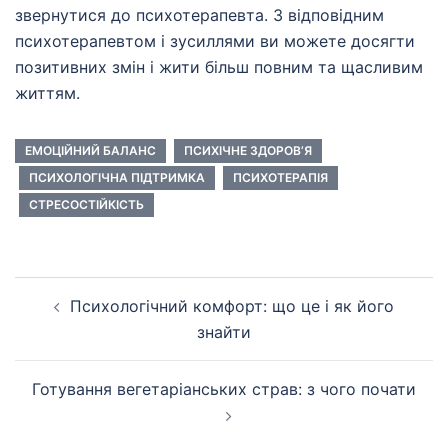
звернутися до психотерапевта. З відповідним
психотерапевтом і зусиллями ви можете досягти
позитивних змін і жити більш повним та щасливим
життям.
ЕМОЦІЙНИЙ БАЛАНС
ПСИХІЧНЕ ЗДОРОВ’Я
ПСИХОЛОГІЧНА ПІДТРИМКА
ПСИХОТЕРАПІЯ
СТРЕСОСТІЙКІСТЬ
Навігація
Психологічний комфорт: що це і як його
по
знайти
запису
Готування вегетаріанських страв: з чого почати