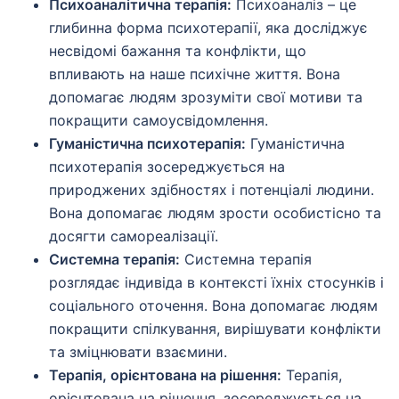
Психоаналітична терапія:
Психоаналіз – це
глибинна форма психотерапії, яка досліджує
несвідомі бажання та конфлікти, що
впливають на наше психічне життя. Вона
допомагає людям зрозуміти свої мотиви та
покращити самоусвідомлення.
Гуманістична психотерапія:
Гуманістична
психотерапія зосереджується на
природжених здібностях і потенціалі людини.
Вона допомагає людям зрости особистісно та
досягти самореалізації.
Системна терапія:
Системна терапія
розглядає індивіда в контексті їхніх стосунків і
соціального оточення. Вона допомагає людям
покращити спілкування, вирішувати конфлікти
та зміцнювати взаємини.
Терапія, орієнтована на рішення:
Терапія,
орієнтована на рішення, зосереджується на