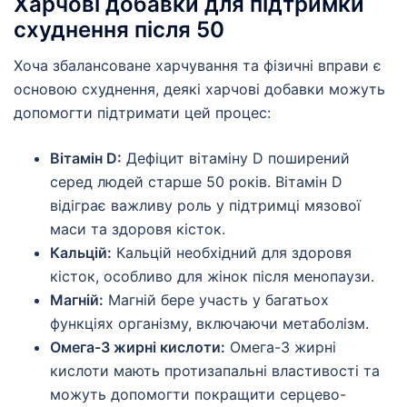
Харчові добавки для підтримки
схуднення після 50
Хоча збалансоване харчування та фізичні вправи є
основою схуднення, деякі харчові добавки можуть
допомогти підтримати цей процес:
Вітамін D:
Дефіцит вітаміну D поширений
серед людей старше 50 років. Вітамін D
відіграє важливу роль у підтримці мязової
маси та здоровя кісток.
Кальцій:
Кальцій необхідний для здоровя
кісток, особливо для жінок після менопаузи.
Магній:
Магній бере участь у багатьох
функціях організму, включаючи метаболізм.
Омега-3 жирні кислоти:
Омега-3 жирні
кислоти мають протизапальні властивості та
можуть допомогти покращити серцево-