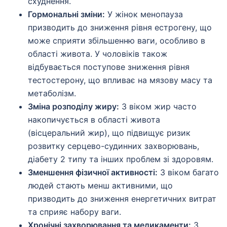
схуднення.
Гормональні зміни:
У жінок менопауза
призводить до зниження рівня естрогену, що
може сприяти збільшенню ваги, особливо в
області живота. У чоловіків також
відбувається поступове зниження рівня
тестостерону, що впливає на мязову масу та
метаболізм.
Зміна розподілу жиру:
З віком жир часто
накопичується в області живота
(вісцеральний жир), що підвищує ризик
розвитку серцево-судинних захворювань,
діабету 2 типу та інших проблем зі здоровям.
Зменшення фізичної активності:
З віком багато
людей стають менш активними, що
призводить до зниження енергетичних витрат
та сприяє набору ваги.
Хронічні захворювання та медикаменти:
З