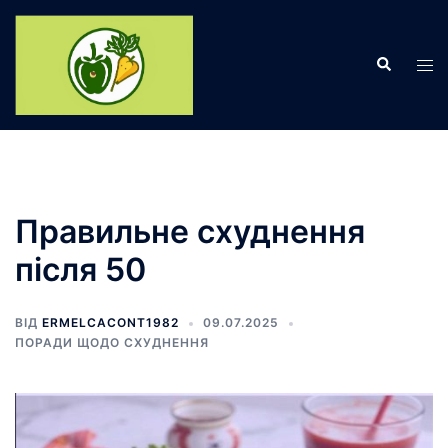
Перейти
до
Пошук
вмісту
Пер
ме
Правильне схуднення
після 50
ВІД
ERMELCACONT1982
09.07.2025
ПОРАДИ ЩОДО СХУДНЕННЯ