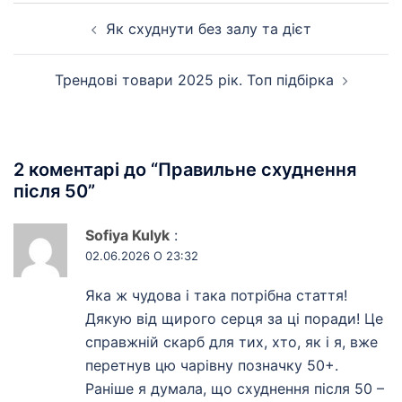
Навігація
Як схуднути без залу та дієт
по
запису
Трендові товари 2025 рік. Топ підбірка
2 коментарі до “
Правильне схуднення
після 50
”
Sofiya Kulyk
:
02.06.2026 О 23:32
Яка ж чудова і така потрібна стаття!
Дякую від щирого серця за ці поради! Це
справжній скарб для тих, хто, як і я, вже
перетнув цю чарівну позначку 50+.
Раніше я думала, що схуднення після 50 –