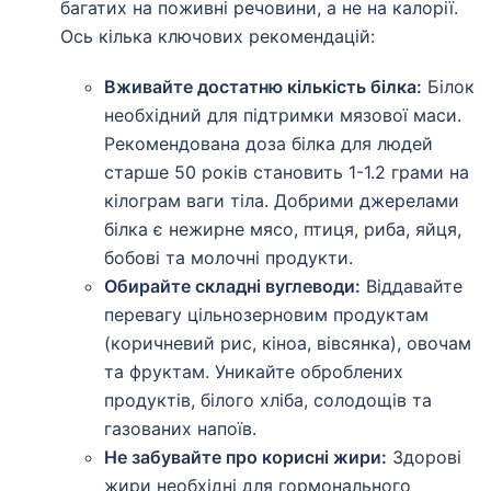
багатих на поживні речовини, а не на калорії.
Ось кілька ключових рекомендацій:
Вживайте достатню кількість білка:
Білок
необхідний для підтримки мязової маси.
Рекомендована доза білка для людей
старше 50 років становить 1-1.2 грами на
кілограм ваги тіла. Добрими джерелами
білка є нежирне мясо, птиця, риба, яйця,
бобові та молочні продукти.
Обирайте складні вуглеводи:
Віддавайте
перевагу цільнозерновим продуктам
(коричневий рис, кіноа, вівсянка), овочам
та фруктам. Уникайте оброблених
продуктів, білого хліба, солодощів та
газованих напоїв.
Не забувайте про корисні жири:
Здорові
жири необхідні для гормонального