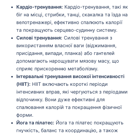
Кардіо-тренування:
Кардіо-тренування, такі як
біг на місці, стрибки, танці, скакалка та їзда на
велотренажері, ефективно спалюють калорії
та покращують серцево-судинну систему.
Силові тренування:
Силові тренування з
використанням власної ваги (віджимання,
присідання, випади, планка) або гантелей
допомагають нарощувати мязову масу, що
сприяє прискоренню метаболізму.
Інтервальні тренування високої інтенсивності
(HIIT):
HIIT включають короткі періоди
інтенсивних вправ, які чергуються з періодами
відпочинку. Вони дуже ефективні для
спалювання калорій та покращення фізичної
форми.
Йога та пілатес:
Йога та пілатес покращують
гнучкість, баланс та координацію, а також