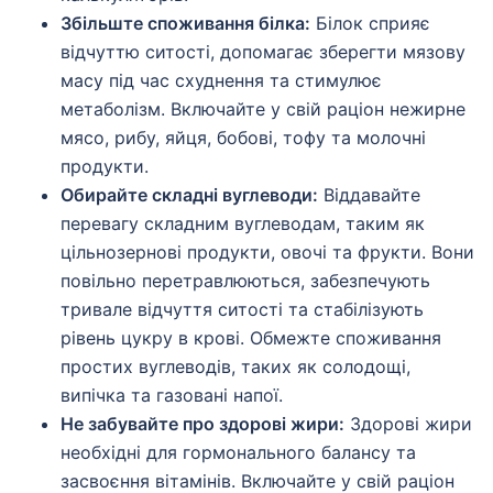
Збільште споживання білка:
Білок сприяє
відчуттю ситості, допомагає зберегти мязову
масу під час схуднення та стимулює
метаболізм. Включайте у свій раціон нежирне
мясо, рибу, яйця, бобові, тофу та молочні
продукти.
Обирайте складні вуглеводи:
Віддавайте
перевагу складним вуглеводам, таким як
цільнозернові продукти, овочі та фрукти. Вони
повільно перетравлюються, забезпечують
тривале відчуття ситості та стабілізують
рівень цукру в крові. Обмежте споживання
простих вуглеводів, таких як солодощі,
випічка та газовані напої.
Не забувайте про здорові жири:
Здорові жири
необхідні для гормонального балансу та
засвоєння вітамінів. Включайте у свій раціон