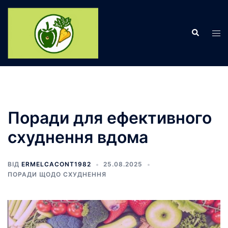
Перейти
до
Пошук
вмісту
Пер
ме
Поради для ефективного
схуднення вдома
ВІД
ERMELCACONT1982
25.08.2025
ПОРАДИ ЩОДО СХУДНЕННЯ