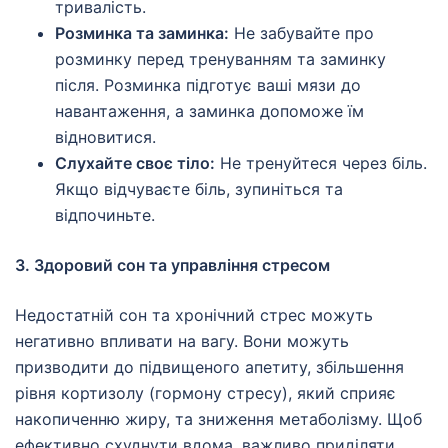
тривалість.
Розминка та заминка:
Не забувайте про
розминку перед тренуванням та заминку
після. Розминка підготує ваші мязи до
навантаження, а заминка допоможе їм
відновитися.
Слухайте своє тіло:
Не тренуйтеся через біль.
Якщо відчуваєте біль, зупиніться та
відпочиньте.
3. Здоровий сон та управління стресом
Недостатній сон та хронічний стрес можуть
негативно впливати на вагу. Вони можуть
призводити до підвищеного апетиту, збільшення
рівня кортизолу (гормону стресу), який сприяє
накопиченню жиру, та зниження метаболізму. Щоб
ефективно схуднути вдома, важливо приділяти