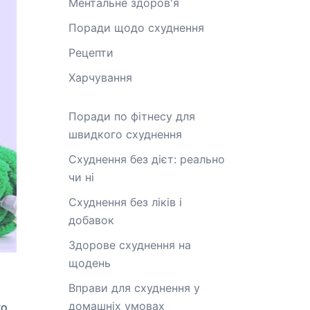
Ментальне здоров'я
Поради щодо схуднення
Рецепти
Харчування
Поради по фітнесу для
швидкого схуднення
Схуднення без дієт: реально
чи ні
Схуднення без ліків і
добавок
Здорове схуднення на
щодень
Вправи для схуднення у
домашніх умовах
го