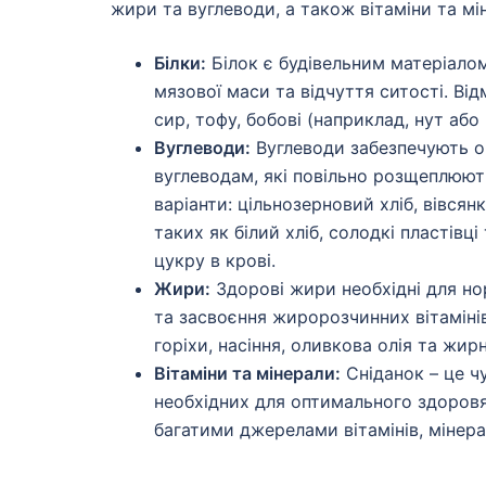
жири та вуглеводи, а також вітаміни та мі
Білки:
Білок є будівельним матеріалом
мязової маси та відчуття ситості. Від
сир, тофу, бобові (наприклад, нут або
Вуглеводи:
Вуглеводи забезпечують ор
вуглеводам, які повільно розщеплюють
варіанти: цільнозерновий хліб, вівсян
таких як білий хліб, солодкі пластівці
цукру в крові.
Жири:
Здорові жири необхідні для но
та засвоєння жиророзчинних вітамінів
горіхи, насіння, оливкова олія та жир
Вітаміни та мінерали:
Сніданок – це чу
необхідних для оптимального здоровя. 
багатими джерелами вітамінів, мінера