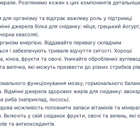
нерали. Розглянемо кожен з цих компонентів детальніше
 для організму та відіграє важливу роль у підтримці
мінні джерела білка для сніданку: яйця, грецький йогурт
 чорна квасоля).
ганізм енергією. Віддавайте перевагу складним
ся і забезпечують тривале відчуття ситості. Хороші
ка, кіноа, фрукти та овочі. Уникайте оброблених вуглевод
 та випічка, які можуть призвести до різких стрибків рі
рмального функціонування мозку, гормонального балан
. Відмінні джерела здорових жирів для сніданку: авока
на риба (наприклад, лосось).
дова можливість поповнити запаси вітамінів та мінерал
Включіть у свій сніданок фрукти, овочі та зелень, які 
лів та антиоксидантів.