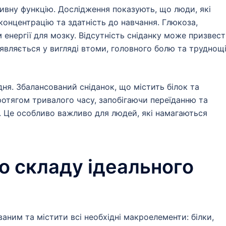
тивну функцію. Дослідження показують, що люди, які
концентрацію та здатність до навчання. Глюкоза,
 енергії для мозку. Відсутність сніданку може призвес
являється у вигляді втоми, головного болю та труднощі
ня. Збалансований сніданок, що містить білок та
ротягом тривалого часу, запобігаючи переїданню та
 Це особливо важливо для людей, які намагаються
о складу ідеального
аним та містити всі необхідні макроелементи: білки,