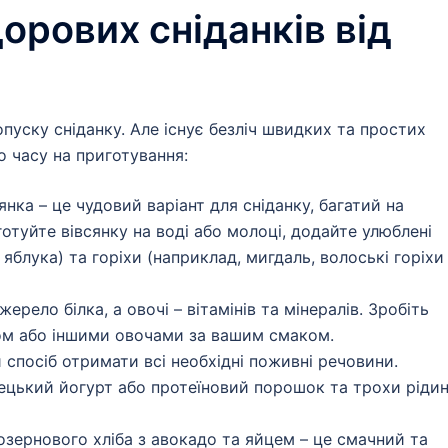
дорових сніданків від
пуску сніданку. Але існує безліч швидких та простих
то часу на приготування:
янка – це чудовий варіант для сніданку, багатий на
готуйте вівсянку на воді або молоці, додайте улюблені
яблука) та горіхи (наприклад, мигдаль, волоські горіхи
ерело білка, а овочі – вітамінів та мінералів. Зробіть
ом або іншими овочами за вашим смаком.
спосіб отримати всі необхідні поживні речовини.
рецький йогурт або протеїновий порошок та трохи ріди
озернового хліба з авокадо та яйцем – це смачний та