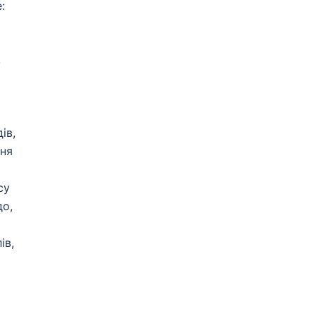
:
,
ів,
вня
су
до,
ів,
є