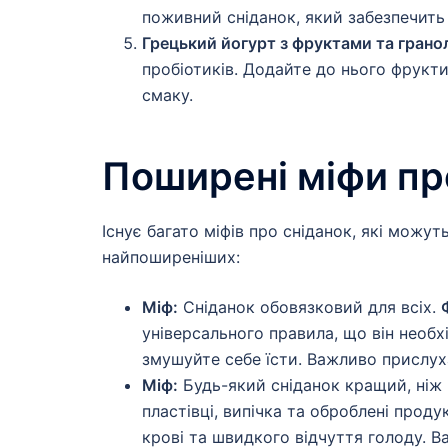
поживний сніданок, який забезпечить
Грецький йогурт з фруктами та грано
пробіотиків. Додайте до нього фрукт
смаку.
Поширені міфи пр
Існує багато міфів про сніданок, які можут
найпоширеніших:
Міф:
Сніданок обовязковий для всіх.
універсального правила, що він необхі
змушуйте себе їсти. Важливо прислухат
Міф:
Будь-який сніданок кращий, ніж 
пластівці, випічка та оброблені прод
крові та швидкого відчуття голоду. В