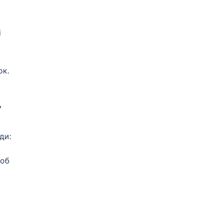
і
ок.
у
ди:
щоб