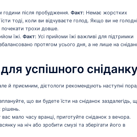
м години після пробудження.
Факт:
Немає жорстких
їсти тоді, коли ви відчуваєте голод. Якщо ви не голодн
 почекати трохи довше.
ийом їжі.
Факт:
Усі прийоми їжі важливі для підтримки
балансовано протягом усього дня, а не лише на снідан
 для успішного сніданк
але й приємним, дієтологи рекомендують наступні пора
плануйте, що ви будете їсти на сніданок заздалегідь, 
 рішень.
вас мало часу вранці, приготуйте сніданок з вечора.
сянку на ніч або зробити смузі та зберігати його в