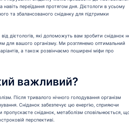
та навіть переїдання протягом дня. Дієтологи в усьому
ного та збалансованого сніданку для підтримки
 від дієтологів, які допоможуть вам зробити сніданок н
им для вашого організму. Ми розглянемо оптимальний
варіантів, а також розвінчаємо поширені міфи про
кий важливий?
лізм. Після тривалого нічного голодування організм
нування. Сніданок забезпечує цю енергію, сприяючи
и пропускаєте сніданок, метаболізм сповільнюється, щ
строковій перспективі.