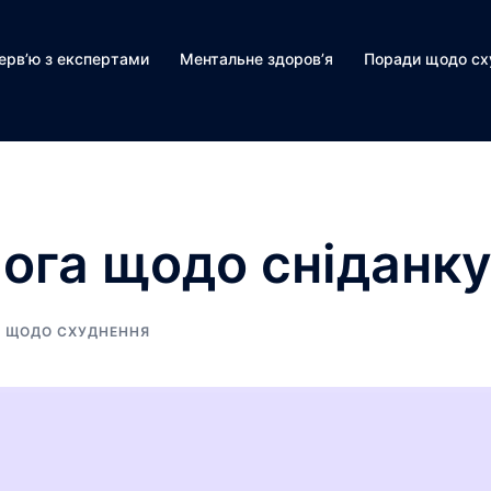
терв’ю з експертами
Ментальне здоров’я
Поради щодо сх
ога щодо сніданк
 ЩОДО СХУДНЕННЯ