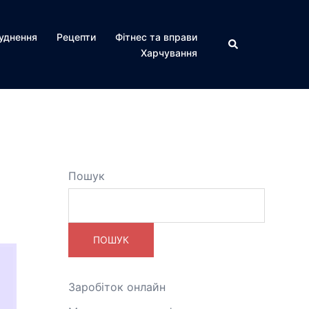
уднення
Рецепти
Фітнес та вправи
Пошук
Харчування
у
Пошук
ПОШУК
Заробіток онлайн