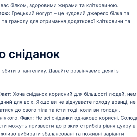
 вас білком, здоровими жирами та клітковиною.
лою:
Грецький йогурт – це чудовий джерело білка та
и та гранолу для отримання додаткової клітковини та
о сніданок
ь збити з пантелику. Давайте розвінчаємо деякі з
Факт:
Хоча сніданок корисний для більшості людей, нем
дний для всіх. Якщо ви не відчуваєте голоду вранці, не
ися до свого тіла та їсти тоді, коли ви голодні.
ніякого.
Факт:
Не всі сніданки однаково корисні. Солод
укти можуть призвести до різких стрибків рівня цукру в
ажливо вибирати збалансовані та поживні варіанти