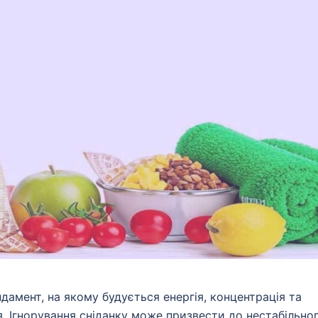
ндамент, на якому будується енергія, концентрація та
. Ігнорування сніданку може призвести до нестабільно