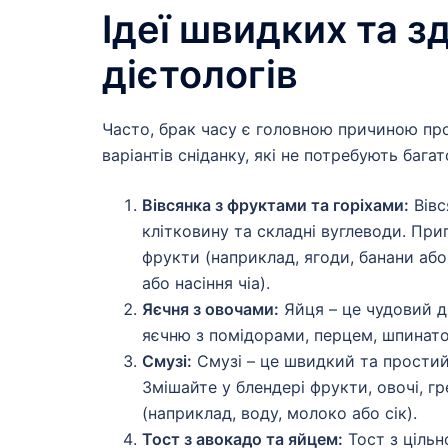
Ідеї швидких та з
дієтологів
Часто, брак часу є головною причиною про
варіантів сніданку, які не потребують бага
Вівсянка з фруктами та горіхами:
Вівс
клітковину та складні вуглеводи. При
фрукти (наприклад, ягоди, банани або 
або насіння чіа).
Яєчня з овочами:
Яйця – це чудовий дж
яєчню з помідорами, перцем, шпинат
Смузі:
Смузі – це швидкий та простий 
Змішайте у блендері фрукти, овочі, г
(наприклад, воду, молоко або сік).
Тост з авокадо та яйцем:
Тост з цільн