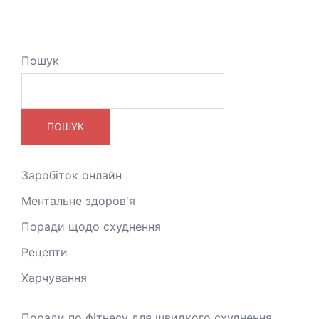
Пошук
ПОШУК
Заробіток онлайн
Ментальне здоров'я
Поради щодо схуднення
Рецепти
Харчування
Поради по фітнесу для швидкого схуднення