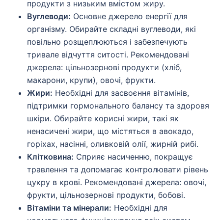
продукти з низьким вмістом жиру.
Вуглеводи:
Основне джерело енергії для
організму. Обирайте складні вуглеводи, які
повільно розщеплюються і забезпечують
тривале відчуття ситості. Рекомендовані
джерела: цільнозернові продукти (хліб,
макарони, крупи), овочі, фрукти.
Жири:
Необхідні для засвоєння вітамінів,
підтримки гормонального балансу та здоровя
шкіри. Обирайте корисні жири, такі як
ненасичені жири, що містяться в авокадо,
горіхах, насінні, оливковій олії, жирній рибі.
Клітковина:
Сприяє насиченню, покращує
травлення та допомагає контролювати рівень
цукру в крові. Рекомендовані джерела: овочі,
фрукти, цільнозернові продукти, бобові.
Вітаміни та мінерали:
Необхідні для