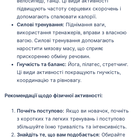
велосипеді, танці. Ці види активності
підвищують частоту серцевих скорочень і
допомагають спалювати калорії.
Силові тренування:
Піднімання ваги,
використання тренажерів, вправи з власною
вагою. Силові тренування допомагають
наростити мязову масу, що сприяє
прискоренню обміну речовин.
Гнучкість та баланс:
Йога, пілатес, стретчинг.
Ці види активності покращують гнучкість,
координацію та рівновагу.
Рекомендації щодо фізичної активності:
Почніть поступово:
Якщо ви новачок, почніть
з коротких та легких тренувань і поступово
збільшуйте їхню тривалість та інтенсивність.
Знайдіть те, що вам подобається:
Обирайте