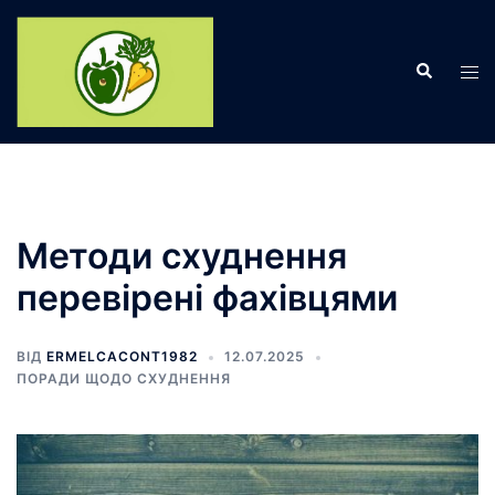
Перейти
до
Пошук
вмісту
Пер
ме
Методи схуднення
перевірені фахівцями
ВІД
ERMELCACONT1982
12.07.2025
ПОРАДИ ЩОДО СХУДНЕННЯ