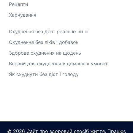
Рецепти
Харчування
Схуднення без дієт: реально чи ні
Схуднення без ліків і добавок
Здорове схуднення на щодень
Вправи для схуднення у домашніх умовах
Як схуднути без дієт і голоду
© 2026 Сайт про здоровий спосіб життя. Працює