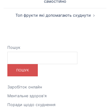
по
самостійно
запису
Топ фрукти які допомагають схуднути
Пошук
ПОШУК
Заробіток онлайн
Ментальне здоров'я
Поради щодо схуднення