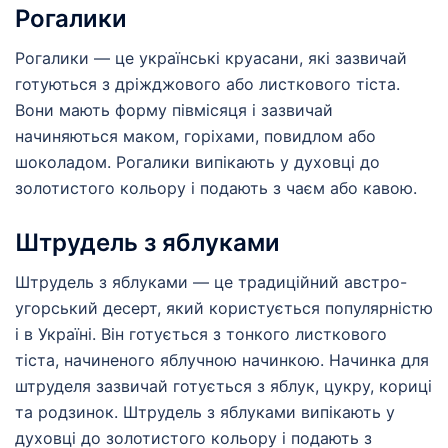
Рогалики
Рогалики — це українські круасани, які зазвичай
готуються з дріжджового або листкового тіста.
Вони мають форму півмісяця і зазвичай
начиняються маком, горіхами, повидлом або
шоколадом. Рогалики випікають у духовці до
золотистого кольору і подають з чаєм або кавою.
Штрудель з яблуками
Штрудель з яблуками — це традиційний австро-
угорський десерт, який користується популярністю
і в Україні. Він готується з тонкого листкового
тіста, начиненого яблучною начинкою. Начинка для
штруделя зазвичай готується з яблук, цукру, кориці
та родзинок. Штрудель з яблуками випікають у
духовці до золотистого кольору і подають з