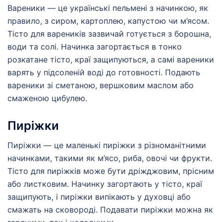
Вареники — це українські пельмені з начинкою, як
правило, з сиром, картоплею, капустою чи м’ясом.
Тісто для вареників зазвичай готується з борошна,
води та солі. Начинка загортається в тонко
розкатане тісто, краї защипуються, а самі вареники
варять у підсоленій воді до готовності. Подають
вареники зі сметаною, вершковим маслом або
смаженою цибулею.
Пиріжки
Пиріжки — це маленькі пиріжки з різноманітними
начинками, такими як м’ясо, риба, овочі чи фрукти.
Тісто для пиріжків може бути дріжджовим, прісним
або листковим. Начинку загортають у тісто, краї
защипують, і пиріжки випікають у духовці або
смажать на сковороді. Подавати пиріжки можна як