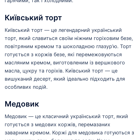
гарячими, так і холодними.
Київський торт
Київський торт — це легендарний український
торт, який славиться своїм ніжним горіховим безе,
повітряним кремом та шоколадною глазур’ю. Торт
готується з коржів безе, які перемежовуються
масляним кремом, виготовленим із вершкового
масла, цукру та горіхів. Київський торт — це
вишуканий десерт, який ідеально підходить для
особливих подій.
Медовик
Медовик — це класичний український торт, який
готується з медових коржів, перемазаних
заварним кремом. Коржі для медовика готуються з