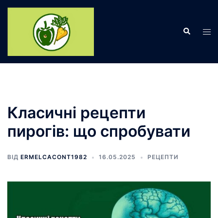
Перейти
до
Пошук
вмісту
Пер
ме
Класичні рецепти
пирогів: що спробувати
ВІД
ERMELCACONT1982
16.05.2025
РЕЦЕПТИ