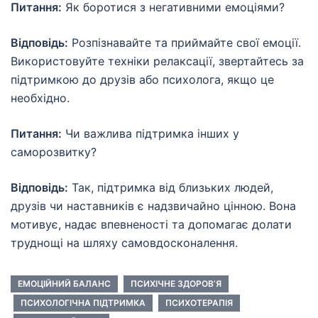
Питання:
Як боротися з негативними емоціями?
Відповідь:
Розпізнавайте та приймайте свої емоції.
Використовуйте техніки релаксації, звертайтесь за
підтримкою до друзів або психолога, якщо це
необхідно.
Питання:
Чи важлива підтримка інших у
саморозвитку?
Відповідь:
Так, підтримка від близьких людей,
друзів чи наставників є надзвичайно цінною. Вона
мотивує, надає впевненості та допомагає долати
труднощі на шляху самовдосконалення.
ЕМОЦІЙНИЙ БАЛАНС
ПСИХІЧНЕ ЗДОРОВ’Я
ПСИХОЛОГІЧНА ПІДТРИМКА
ПСИХОТЕРАПІЯ