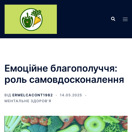
Перейти
до
Пошук
вмісту
Пер
ме
Емоційне благополуччя:
роль самовдосконалення
ВІД
ERMELCACONT1982
14.05.2025
МЕНТАЛЬНЕ ЗДОРОВ'Я