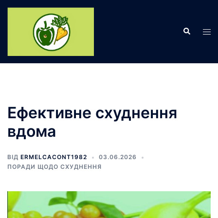
Перейти
до
Пошук
вмісту
Пер
ме
Ефективне схуднення
вдома
ВІД
ERMELCACONT1982
03.06.2026
ПОРАДИ ЩОДО СХУДНЕННЯ