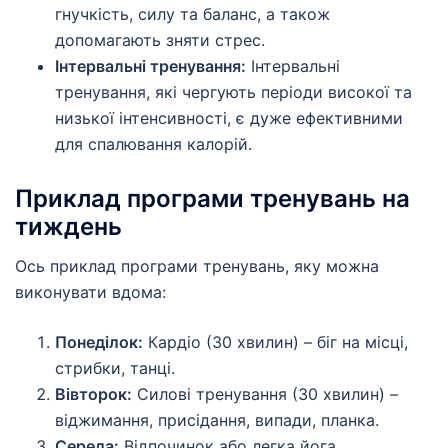
гнучкість, силу та баланс, а також
допомагають зняти стрес.
Інтервальні тренування:
Інтервальні
тренування, які чергують періоди високої та
низької інтенсивності, є дуже ефективними
для спалювання калорій.
Приклад програми тренувань на
тиждень
Ось приклад програми тренувань, яку можна
виконувати вдома:
Понеділок:
Кардіо (30 хвилин) – біг на місці,
стрибки, танці.
Вівторок:
Силові тренування (30 хвилин) –
віджимання, присідання, випади, планка.
Середа:
Відпочинок або легка йога.