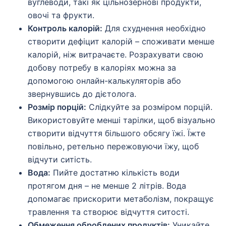
вуглеводи, такі як цільнозернові продукти,
овочі та фрукти.
Контроль калорій:
Для схуднення необхідно
створити дефіцит калорій – споживати менше
калорій, ніж витрачаєте. Розрахувати свою
добову потребу в калоріях можна за
допомогою онлайн-калькуляторів або
звернувшись до дієтолога.
Розмір порцій:
Слідкуйте за розміром порцій.
Використовуйте менші тарілки, щоб візуально
створити відчуття більшого обсягу їжі. Їжте
повільно, ретельно пережовуючи їжу, щоб
відчути ситість.
Вода:
Пийте достатню кількість води
протягом дня – не менше 2 літрів. Вода
допомагає прискорити метаболізм, покращує
травлення та створює відчуття ситості.
Обмеження оброблених продуктів:
Уникайте