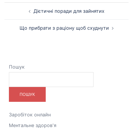
Навігація
Дієтичні поради для зайнятих
по
запису
Що прибрати з раціону щоб схуднути
Пошук
ПОШУК
Заробіток онлайн
Ментальне здоров'я