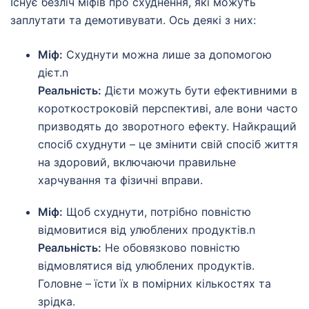
Існує безліч міфів про схуднення, які можуть
заплутати та демотивувати. Ось деякі з них:
Міф:
Схуднути можна лише за допомогою
дієт.n
Реальність:
Дієти можуть бути ефективними в
короткостроковій перспективі, але вони часто
призводять до зворотного ефекту. Найкращий
спосіб схуднути – це змінити свій спосіб життя
на здоровий, включаючи правильне
харчування та фізичні вправи.
Міф:
Щоб схуднути, потрібно повністю
відмовитися від улюблених продуктів.n
Реальність:
Не обовязково повністю
відмовлятися від улюблених продуктів.
Головне – їсти їх в помірних кількостях та
зрідка.