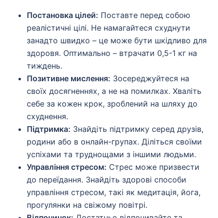
Постановка цілей:
Поставте перед собою
реалістичні цілі. Не намагайтеся схуднути
занадто швидко – це може бути шкідливо для
здоровя. Оптимально – втрачати 0,5-1 кг на
тиждень.
Позитивне мислення:
Зосереджуйтеся на
своїх досягненнях, а не на помилках. Хваліть
себе за кожен крок, зроблений на шляху до
схуднення.
Підтримка:
Знайдіть підтримку серед друзів,
родини або в онлайн-групах. Діліться своїми
успіхами та труднощами з іншими людьми.
Управління стресом:
Стрес може призвести
до переїдання. Знайдіть здорові способи
управління стресом, такі як медитація, йога,
прогулянки на свіжому повітрі.
Відпочинок:
Достатньо відпочивайте та