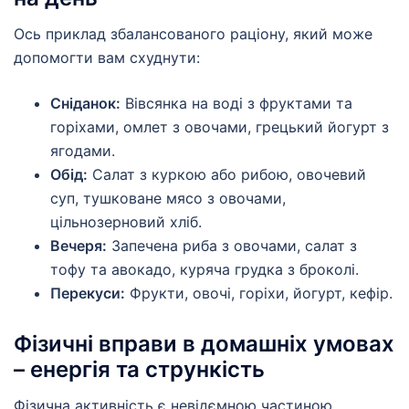
Ось приклад збалансованого раціону, який може
допомогти вам схуднути:
Сніданок:
Вівсянка на воді з фруктами та
горіхами, омлет з овочами, грецький йогурт з
ягодами.
Обід:
Салат з куркою або рибою, овочевий
суп, тушковане мясо з овочами,
цільнозерновий хліб.
Вечеря:
Запечена риба з овочами, салат з
тофу та авокадо, куряча грудка з броколі.
Перекуси:
Фрукти, овочі, горіхи, йогурт, кефір.
Фізичні вправи в домашніх умовах
– енергія та стрункість
Фізична активність є невідємною частиною