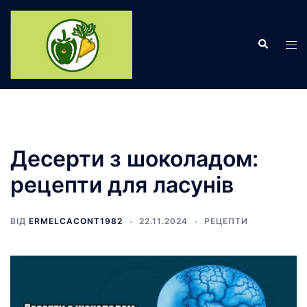
Перейти
до
Пошук
вмісту
Пер
ме
Десерти з шоколадом:
рецепти для ласунів
ВІД
ERMELCACONT1982
22.11.2024
РЕЦЕПТИ