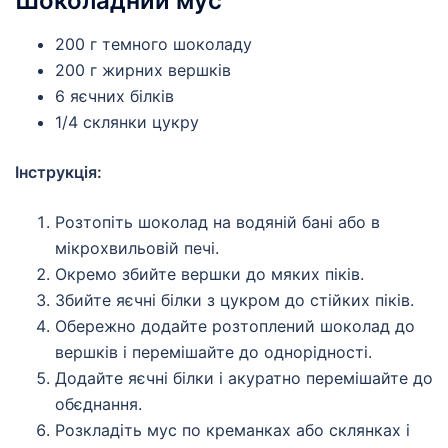
Шоколадний мус
200 г темного шоколаду
200 г жирних вершків
6 яєчних білків
1/4 склянки цукру
Інструкція:
Розтопіть шоколад на водяній бані або в
мікрохвильовій печі.
Окремо збийте вершки до мяких піків.
Збийте яєчні білки з цукром до стійких піків.
Обережно додайте розтоплений шоколад до
вершків і перемішайте до однорідності.
Додайте яєчні білки і акуратно перемішайте до
обєднання.
Розкладіть мус по креманках або склянках і