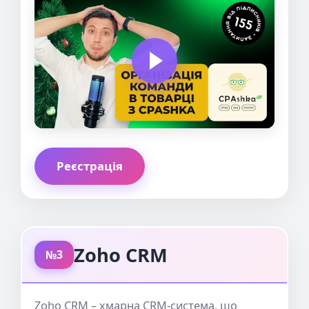
Реєстрація
Zoho CRM
№3
Zoho CRM – хмарна CRM-система, що