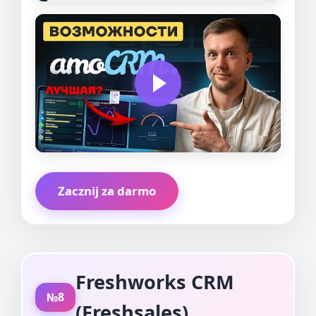
Zacznij za darmo
Freshworks CRM
№8
(Freshsales)