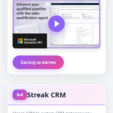
Zacznij za darmo
Streak CRM
№4