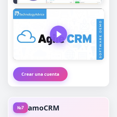
Crear una cuenta
amoCRM
№7