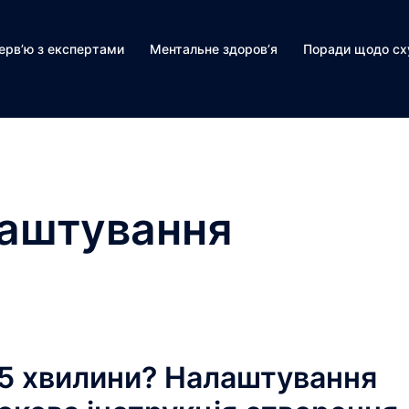
терв’ю з експертами
Ментальне здоров’я
Поради щодо сх
аштування
15 хвилини? Налаштування