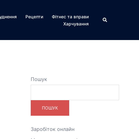
уднення
Рецепти
Фітнес та вправи
Пошук
Харчування
Пошук
ПОШУК
Заробіток онлайн