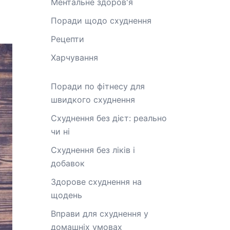
Ментальне здоров'я
Поради щодо схуднення
Рецепти
Харчування
Поради по фітнесу для
швидкого схуднення
Схуднення без дієт: реально
чи ні
Схуднення без ліків і
добавок
Здорове схуднення на
щодень
Вправи для схуднення у
домашніх умовах