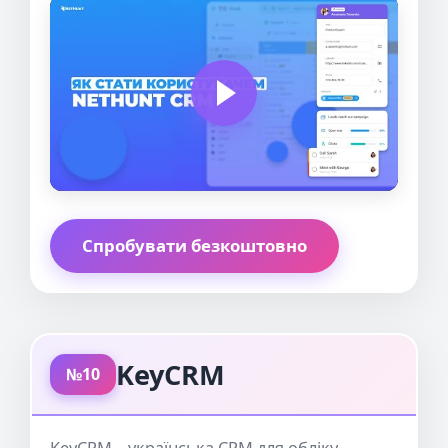
Спробувати безкоштовно
KeyCRM
№10
KeyCRM – українська CRM для обліку