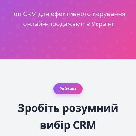
Топ CRM для ефективного керування
онлайн-продажами в Україні
Рейтинг
Зробіть розумний
вибір CRM