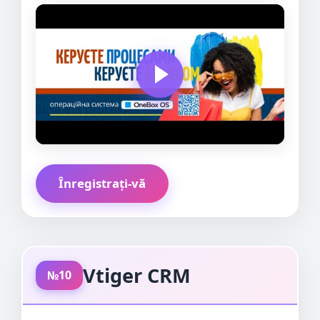
Înregistrați-vă
Vtiger CRM
№10