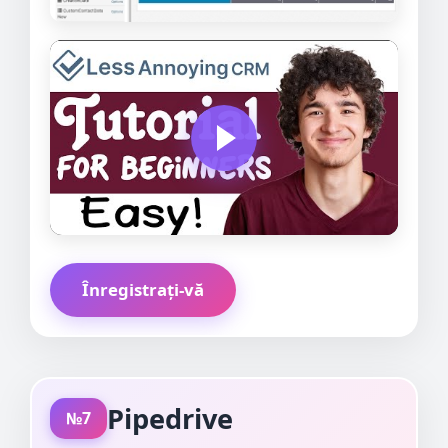
Înregistrați-vă
Pipedrive
№7