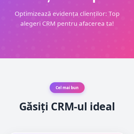
Optimizează evidența clienților: Top
alegeri CRM pentru afacerea ta!
Cel mai bun
Găsiți CRM-ul ideal