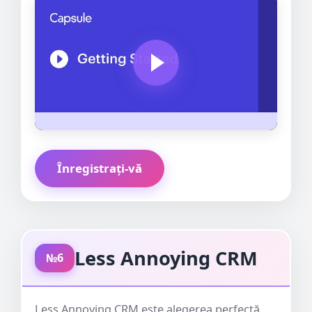
Înregistrați-vă
Less Annoying CRM
№6
Less Annoying CRM este alegerea perfectă