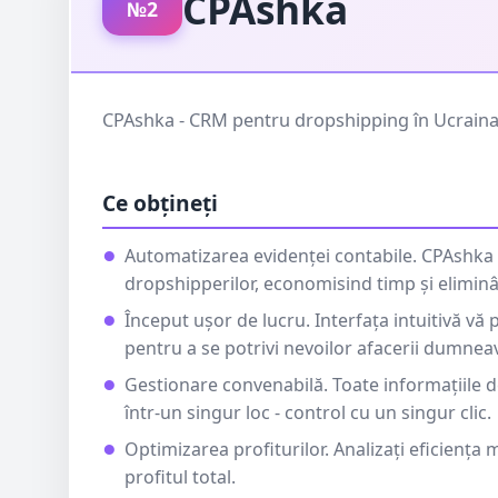
CPAshka
№2
CPAshka - CRM pentru dropshipping în Ucraina. A
Ce obțineți
Automatizarea evidenței contabile. CPAshka 
dropshipperilor, economisind timp și eliminâ
Început ușor de lucru. Interfața intuitivă vă
pentru a se potrivi nevoilor afacerii dumnea
Gestionare convenabilă. Toate informațiile d
într-un singur loc - control cu un singur clic.
Optimizarea profiturilor. Analizați eficiența 
profitul total.