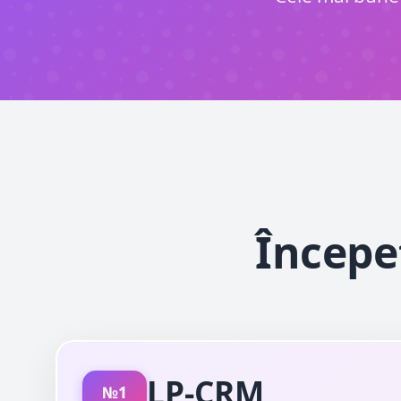
Începe
LP-CRM
№1