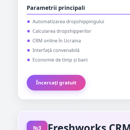
Parametrii principali
Automatizarea dropshippingului
Calcularea dropshipperilor
CRM online în Ucraina
Interfață convenabilă
Economie de timp și bani
Încercați gratuit
Freshworks CRM 
№3