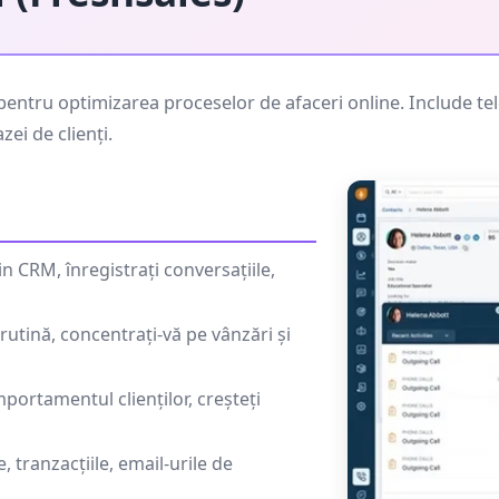
ntru optimizarea proceselor de afaceri online. Include tel
zei de clienți.
in CRM, înregistrați conversațiile,
utină, concentrați-vă pe vânzări și
mportamentul clienților, creșteți
, tranzacțiile, email-urile de