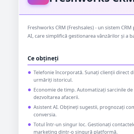
Freshworks CRM (Freshsales) - un sistem CRM pe
AI, care simplifică gestionarea vânzărilor și a ba
Ce obțineți
Telefonie încorporată. Sunați clienții direct d
urmăriți istoricul.
Economie de timp. Automatizați sarcinile de r
dezvoltarea afacerii.
Asistent AI. Obțineți sugestii, prognozați co
conversia.
Totul într-un singur loc. Gestionați contactele
marketing dintr-o singură platformă.