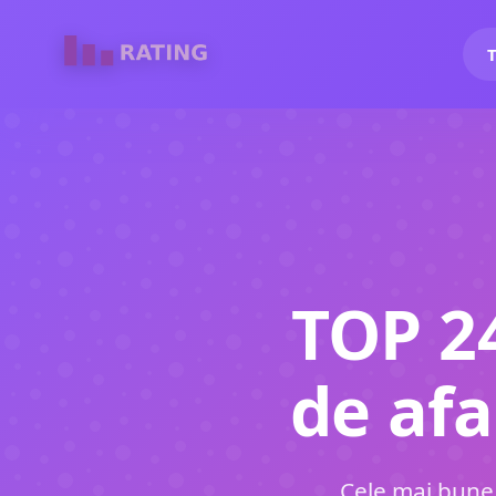
T
TOP 2
de afa
Cele mai bune