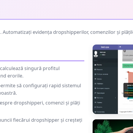
utomatizați evidența dropshipperilor, comenzilor și plățilo
calculează singură profitul
nd erorile.
 permite să configurați rapid sistemul
voastră.
espre dropshipperi, comenzi și plăți
muncii fiecărui dropshipper și creșteți