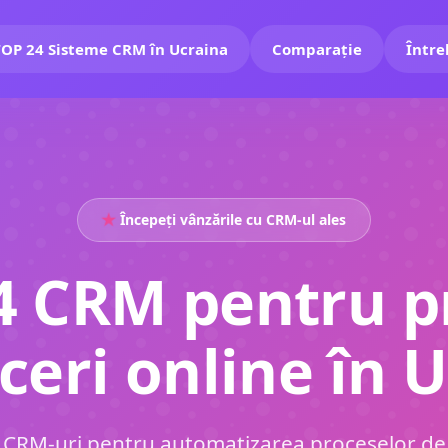
OP 24 Sisteme CRM în Ucraina
Comparație
Între
Începeți vânzările cu CRM-ul ales
4 CRM pentru p
ceri online în 
 CRM-uri pentru automatizarea proceselor de a