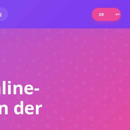
Q
line-
n der