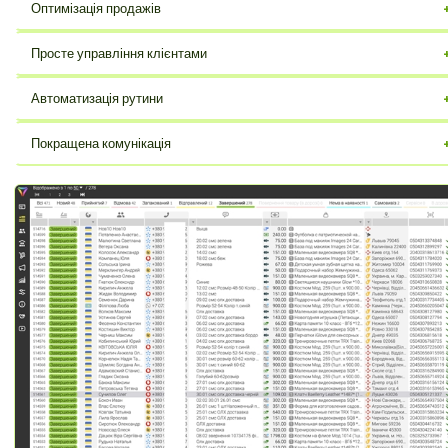
Оптимізація продажів
Збільште прибуток завдяки контролю над угодами.
Просте управління клієнтами
Вся інформація про клієнтів в одному місці, завжди під рукою.
Автоматизація рутини
Забудьте про ручне введення даних, заощаджуйте час.
Покращена комунікація
Ефективна взаємодія з командою та клієнтами.