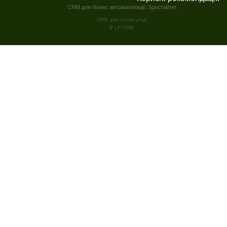
CRM для бізнес автоматизації: Зростайте!
CRM для обліку угод
© LP-CRM