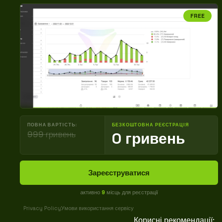
FREE
ПОВНА ВАРТІСТЬ:
БЕЗКОШТОВНА РЕЄСТРАЦІЯ
999 гривень
0 гривень
Зареєструватися
активно
9
місць для реєстрації
Privacy Policy
Умови використання сервісу
Корисні рекомендації: