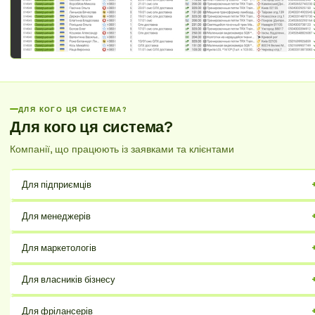
ДЛЯ КОГО ЦЯ СИСТЕМА?
Для кого ця система?
Компанії, що працюють із заявками та клієнтами
Для підприємців
Організуйте клієнтську базу та обробку заявок в одному місці, збільште
Для менеджерів
ефективність роботи.
Керуйте продажами, аналізуйте звіти та підвищуйте продуктивність
Для маркетологів
команди.
Автоматизуйте розсилки, сегментуйте клієнтів та відстежуйте
Для власників бізнесу
результативність кампаній.
Отримайте повний контроль над бізнес-процесами, аналізуйте прибуто
Для фрілансерів