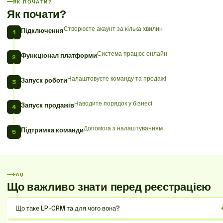
ЯК ПОЧАТИ?
Як почати?
Створюєте акаунт за кілька хвилин
Підключення
Система працює онлайн
Функціонал платформи
Налаштовуєте команду та продажі
Запуск роботи
Наводите порядок у бізнесі
Запуск продажів
Допомога з налаштуванням
Підтримка команди
FAQ
Що важливо знати перед реєстрацією
Що таке LP-CRM та для чого вона?