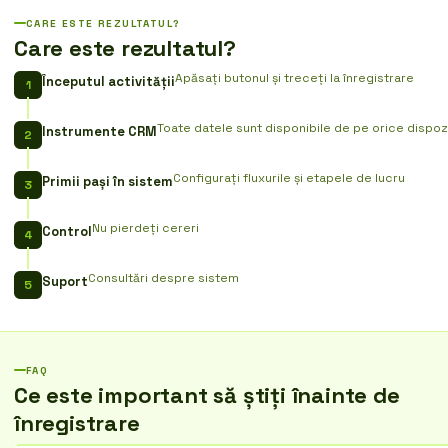
CARE ESTE REZULTATUL?
Care este rezultatul?
Apăsați butonul și treceți la înregistrare
Începutul activității
Toate datele sunt disponibile de pe orice dispozi
Instrumente CRM
Configurați fluxurile și etapele de lucru
Primii pași în sistem
Nu pierdeți cereri
Control
Consultări despre sistem
Suport
FAQ
Ce este important să știți înainte de
înregistrare