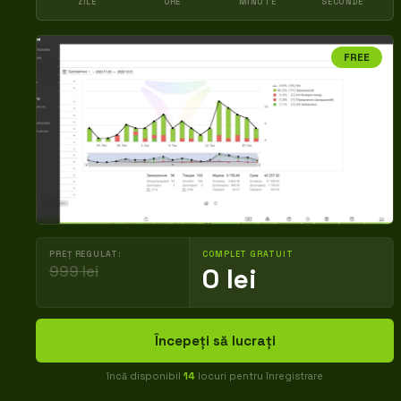
ZILE
ORE
MINUTE
SECUNDE
FREE
PREȚ REGULAT:
COMPLET GRATUIT
999 lei
0 lei
Începeți să lucrați
încă disponibil
14
locuri pentru înregistrare