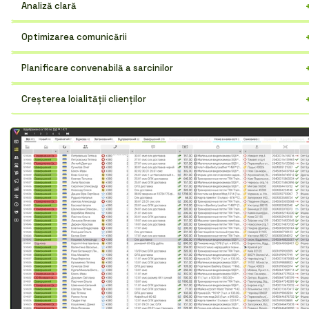
Analiză clară
Urmăriți indicatorii cheie pentru a îmbunătăți eficiența și profitul.
Optimizarea comunicării
Coordonați cu ușurință munca echipei și comunicați cu clienții într-un
Planificare convenabilă a sarcinilor
singur loc.
Distribuiți sarcini, monitorizați execuția și minimizați timpii morți.
Creșterea loialității clienților
Servicii personalizate și răspuns rapid la solicitări.