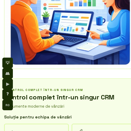
💡
👥
▶
CONTROL COMPLET ÎNTR-UN SINGUR CRM
❓
Control complet într-un singur CRM
RO
Instrumente moderne de vânzări
Soluție pentru echipa de vânzări