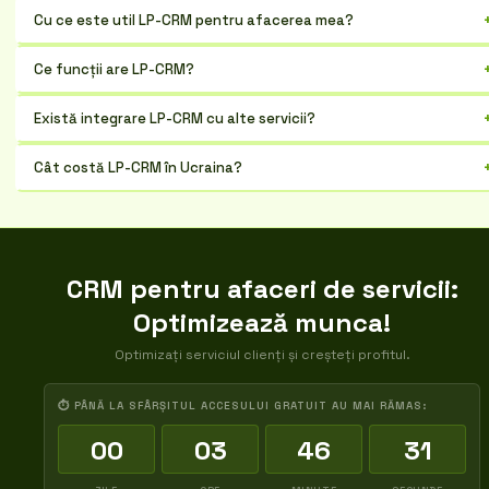
Cu ce este util LP-CRM pentru afacerea mea?
Automatizează procesele, îmbunătățește comunicarea cu clienții și
Ce funcții are LP-CRM?
crește vânzările.
Gestionarea clienților, sarcinilor, vânzărilor, raportare și integrări.
Există integrare LP-CRM cu alte servicii?
faq_answer3 - Da, cu telefonie, e-mail, mesagerie și alte platforme
populare.
Cât costă LP-CRM în Ucraina?
Costul depinde de planul tarifar ales și de numărul de utilizatori.
Contactați-ne pentru o estimare.
CRM pentru afaceri de servicii:
Optimizează munca!
Optimizați serviciul clienți și creșteți profitul.
⏱ PÂNĂ LA SFÂRȘITUL ACCESULUI GRATUIT AU MAI RĂMAS:
00
03
46
30