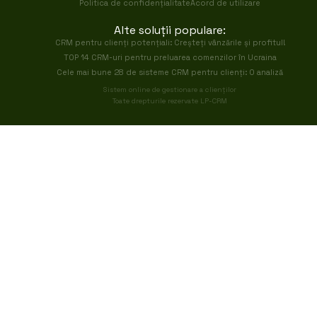
Politica de confidențialitate
Acord de utilizare
Alte soluții populare:
CRM pentru clienți potențiali: Creșteți vânzările și profitul!
TOP 14 CRM-uri pentru preluarea comenzilor în Ucraina
Cele mai bune 28 de sisteme CRM pentru clienți: O analiză
Sistem online de gestionare a clienților
Toate drepturile rezervate LP-CRM