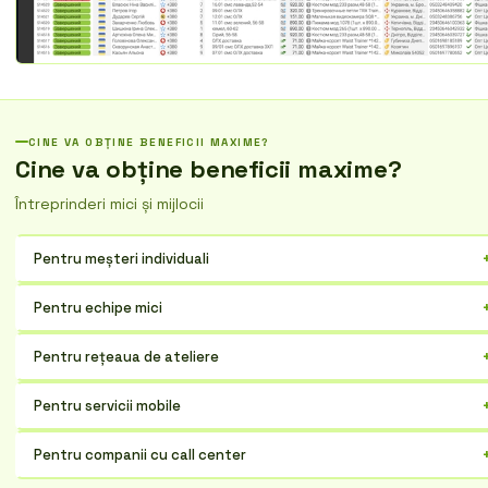
CINE VA OBȚINE BENEFICII MAXIME?
Cine va obține beneficii maxime?
Întreprinderi mici și mijlocii
Pentru meșteri individuali
Optimizați programul, reamintiți clienților despre vizite, țineți
Pentru echipe mici
evidența veniturilor și cheltuielilor. Faceți-vă munca mai organizată!
Gestionați comenzile, distribuiți sarcinile între angajați, monitorizați
Pentru rețeaua de ateliere
progresul și comunicați cu clienții într-un singur loc.
Standardizați procesele, urmăriți eficiența fiecărei filiale, analizați
Pentru servicii mobile
datele pentru a lua decizii informate.
Planificați rutele, coordonați acțiunile echipelor de teren, acceptați
Pentru companii cu call center
plata la fața locului. Faceți munca pe teren mai eficientă!