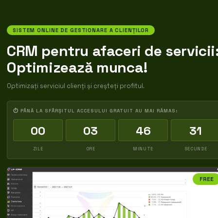
SISTEM ONLINE DE GESTIONARE A CLIENȚILOR
CRM pentru afaceri de servicii
Optimizează munca!
Optimizați serviciul clienți și creșteți profitul.
⏱ PÂNĂ LA SFÂRȘITUL ACCESULUI GRATUIT AU MAI RĂMAS:
00
03
46
30
ZILE
ORE
MINUTE
SECUNDE
FREE