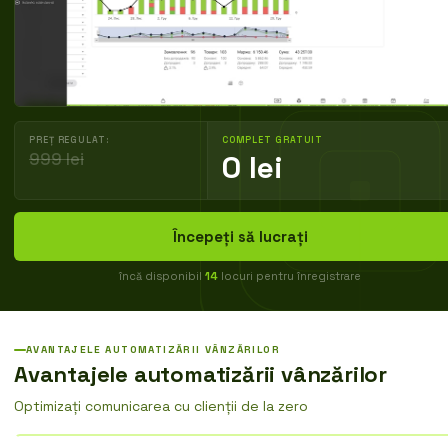
PREȚ REGULAT:
COMPLET GRATUIT
999 lei
0 lei
Începeți să lucrați
încă disponibil
14
locuri pentru înregistrare
AVANTAJELE AUTOMATIZĂRII VÂNZĂRILOR
Avantajele automatizării vânzărilor
Optimizați comunicarea cu clienții de la zero