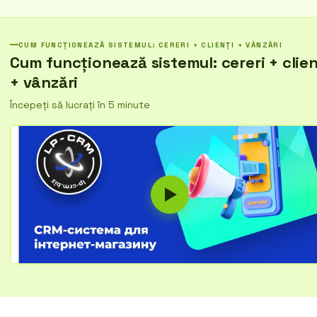
Automatizați procesarea cererilor, gestionați baza de clienți, urmăriț
eficiența operatorilor. Creșteți satisfacția clienților!
CUM FUNCȚIONEAZĂ SISTEMUL: CERERI + CLIENȚI + VÂNZĂRI
Cum funcționează sistemul: cereri + clien
+ vânzări
Începeți să lucrați în 5 minute