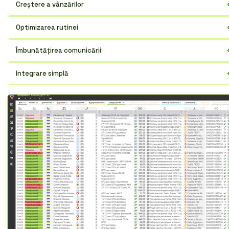
Creștere a vânzărilor
Gestionarea eficientă a clienților aduce mai multe contracte.
Optimizarea rutinei
Automatizați sarcinile și concentrați-vă pe dezvoltarea afacerii.
Îmbunătățirea comunicării
Tot istoricul interacțiunilor cu clientul într-un singur loc.
Integrare simplă
Conectați ușor serviciile pe care le utilizați deja.