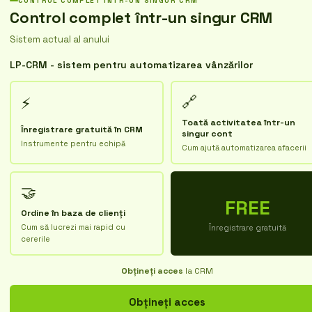
CONTROL COMPLET ÎNTR-UN SINGUR CRM
Control complet într-un singur CRM
Sistem actual al anului
LP-CRM - sistem pentru automatizarea vânzărilor
🔗
⚡
Toată activitatea într-un
Înregistrare gratuită în CRM
singur cont
Instrumente pentru echipă
Cum ajută automatizarea afacerii
🤝
FREE
Ordine în baza de clienți
Cum să lucrezi mai rapid cu
Înregistrare gratuită
cererile
Obțineți acces
la CRM
Obțineți acces