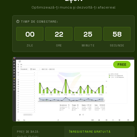
Optimizează-ți munca și dezvoltă-ți afacerea!
⏱ TIMP DE CONECTARE:
00
22
25
57
ZILE
ORE
MINUTE
SECUNDE
FREE
PREȚ DE BAZĂ:
ÎNREGISTRARE GRATUITĂ