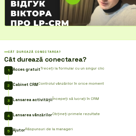
CÂT DUREAZĂ CONECTAREA?
Cât durează conectarea?
Treceți la formular cu un singur clic
Acces gratuit
Controlul vânzărilor în orice moment
Cabinet CRM
Începeți să lucrați în CRM
Lansarea activității
Obțineți primele rezultate
Lansarea vânzărilor
Răspunsuri de la manageri
Ajutor