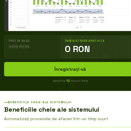
PREȚ DE BAZĂ:
ÎNREGISTRARE GRATUITĂ
999 RON
0 RON
Înregistrați-vă
deschis
10
locuri free
BENEFICIILE CHEIE ALE SISTEMULUI
Beneficiile cheie ale sistemului
Automatizați procesele de afaceri într-un timp scurt