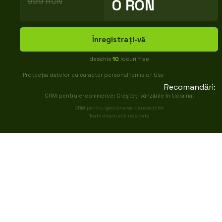
999 RON
0 RON
Înregistrați-vă
deschis
10
locuri free
Protecția datelor cu caracter personal
Terms of Use
Recomandări:
CRM pentru e-commerce: Creșteți vânzările în Ucraina!
CRM pentru gestionarea tranzacțiilor
Toate drepturile rezervate