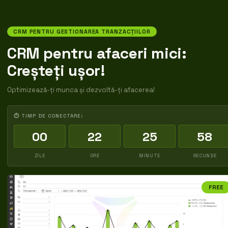
CRM PENTRU GESTIONAREA TRANZACȚIILOR
CRM pentru afaceri mici:
Creșteți ușor!
Optimizează-ți munca și dezvoltă-ți afacerea!
⏱ TIMP DE CONECTARE:
00
22
25
57
ZILE
ORE
MINUTE
SECUNDE
FREE