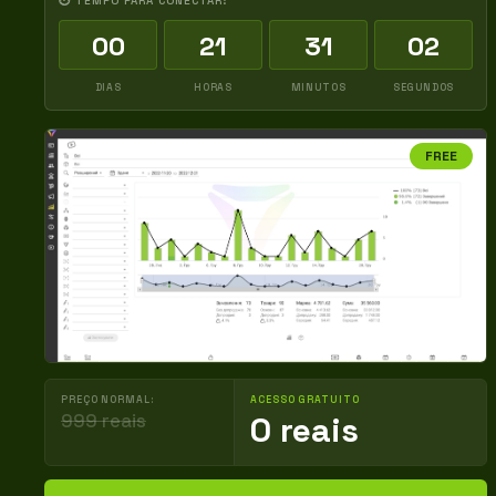
⏱ TEMPO PARA CONECTAR:
00
21
31
01
DIAS
HORAS
MINUTOS
SEGUNDOS
FREE
PREÇO NORMAL:
ACESSO GRATUITO
999 reais
0 reais