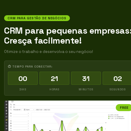
CRM PARA GESTÃO DE NEGÓCIOS
CRM para pequenas empresas
Cresça facilmente!
Otimize o trabalho e desenvolva o seu negócio!
⏱ TEMPO PARA CONECTAR:
00
21
31
01
DIAS
HORAS
MINUTOS
SEGUNDOS
FREE