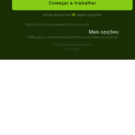
Começar a trabalhar
ainda disponível
16
vagas gratuitas
Política de privacidade
Termos de uso
Mais opções:
CRM para e-commerce: Aumente as vendas na Ucrânia!
CRM para gestão de negócios
© LP-CRM