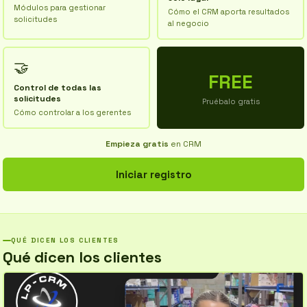
Módulos para gestionar
Cómo el CRM aporta resultados
solicitudes
al negocio
🤝
FREE
Control de todas las
solicitudes
Pruébalo gratis
Cómo controlar a los gerentes
Empieza gratis
en CRM
Iniciar registro
QUÉ DICEN LOS CLIENTES
Qué dicen los clientes