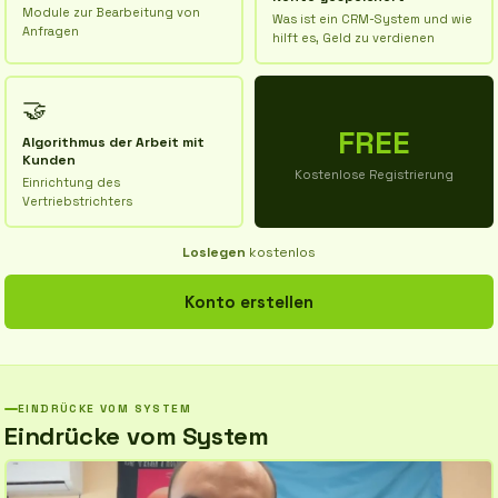
Module zur Bearbeitung von
Was ist ein CRM-System und wie
Anfragen
hilft es, Geld zu verdienen
🤝
FREE
Algorithmus der Arbeit mit
Kunden
Kostenlose Registrierung
Einrichtung des
Vertriebstrichters
Loslegen
kostenlos
Konto erstellen
EINDRÜCKE VOM SYSTEM
Eindrücke vom System