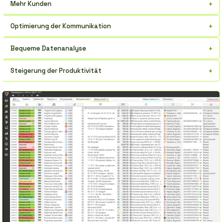
+
Mehr Kunden
Ein effektives Werkzeug zur Steigerung des Umsatzes und zur
+
Optimierung der Kommunikation
Erweiterung der Kontaktbasis.
Die gesamte Kommunikationshistorie mit einem Kontakt an einem
+
Bequeme Datenanalyse
Ort.
Verfolgen Sie einfach den Fortschritt und identifizieren Sie
+
Steigerung der Produktivität
Schwachstellen.
Automatisierung von Routineaufgaben für das Verkaufsteam.