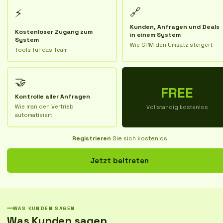
🔗
⚡
Kunden, Anfragen und Deals
Kostenloser Zugang zum
in einem System
System
Wie CRM den Umsatz steigert
Tools für das Team
🤝
FREE
Kontrolle aller Anfragen
Wie man den Vertrieb
Vollständig kostenlos
automatisiert
Registrieren
Sie sich kostenlos
Jetzt beitreten
WAS KUNDEN SAGEN
Was Kunden sagen