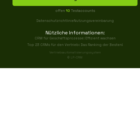
offen
10
Testaccounts
Datenschutzrichtlinie
Nutzungsvereinbarung
Nützliche Informationen:
CRM für Geschäftsprozesse: Effizient wachsen
Top 23 CRMs für den Vertrieb: Das Ranking der Besten!
Vertriebsautomatisierungssystem
© LP-CRM