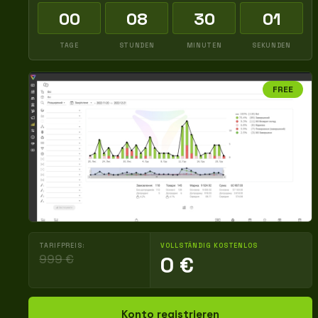
00
08
30
00
TAGE
STUNDEN
MINUTEN
SEKUNDEN
FREE
TARIFPREIS:
VOLLSTÄNDIG KOSTENLOS
999 €
0 €
Konto registrieren