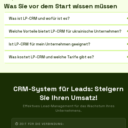
Was Sie vor dem Start wissen müssen
Was ist LP-CRM und wofür ist es?
Es ist eine Plattform zur Automatisierung von Vertrieb und Marketing,
Welche Vorteile bietet LP-CRM für ukrainische Unternehmen?
um mehr Kunden zu gewinnen und den Gewinn zu steigern
Automatisierung von Routineaufgaben, Kontrolle der Kommunikation,
Ist LP-CRM für mein Unternehmen geeignet?
Analyse der Effektivität von Werbung, Steigerung des Umsatzes
LP-CRM ist für jedes Unternehmen geeignet, das mehr Kunden
Was kostet LP-CRM und welche Tarife gibt es?
gewinnen und den Vertrieb optimieren möchte, besonders nützlich
für kleine und mittlere Unternehmen
Die Kosten hängen vom gewählten Tarif und der Anzahl der Benutzer
ab. Es gibt eine kostenlose Testphase und verschiedene
kostenpflichtige Pläne mit erweiterten Funktionen
CRM-System für Leads: Steigern
Sie Ihren Umsatz!
Effektives Lead-Management für das Wachstum Ihres
Unternehmens.
⏱ ZEIT FÜR DIE VERBINDUNG: