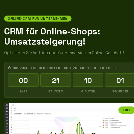
ONLINE-CRM FÜR UNTERNEHMEN
CRM für Online-Shops:
Umsatzsteigerung!
Optimieren Sie Vertrieb und Kundenservice im Online-Geschäft!
⏱ BIS ZUM ENDE DES KOSTENLOSEN ZUGANGS SIND ES NOCH:
00
21
10
00
TAGE
STUNDEN
MINUTEN
SEKUNDEN
FREE