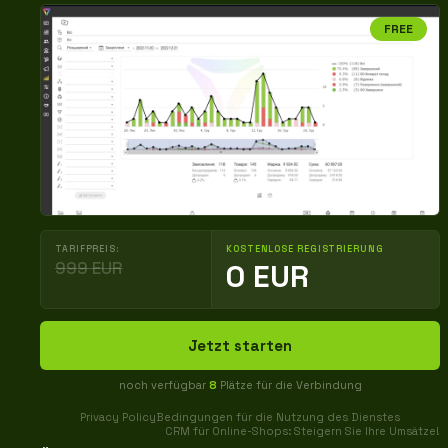
FREE
TARIFPREIS:
KOSTENLOSE REGISTRIERUNG
999 EUR
0 EUR
Jetzt starten
noch verfügbar
8
Plätze für die Verbindung
Privacy Policy
Bedingungen für die Nutzung des Dienstes
CRM für Online-Shops: Steigern Sie Ihre Umsätze!