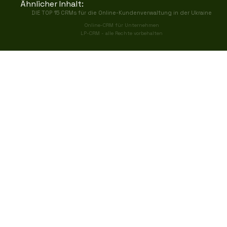
Ähnlicher Inhalt:
DIE TOP 15 CRMs für die Online-Kundenverwaltung in der Ukraine
Online-CRM für Unternehmen
LP-CRM - alle Rechte vorbehalten