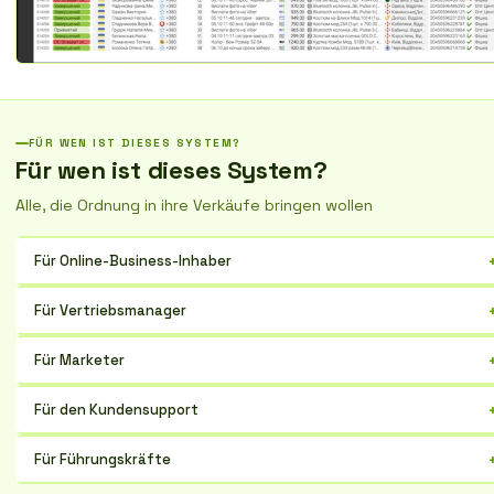
FÜR WEN IST DIESES SYSTEM?
Für wen ist dieses System?
Alle, die Ordnung in ihre Verkäufe bringen wollen
Für Online-Business-Inhaber
Optimieren Sie die Kundenbeziehungen, steigern Sie den Umsatz und
Für Vertriebsmanager
automatisieren Sie Routineaufgaben.
Verwalten Sie Leads effektiv, verfolgen Sie Deals und verbessern Sie
Für Marketer
die Kommunikation mit Käufern.
Analysieren Sie Kundendaten, personalisieren Sie Angebote und
Für den Kundensupport
erhöhen Sie die Loyalität zu Ihrer Marke.
Reagieren Sie schnell auf Kundenanfragen, lösen Sie Probleme und
Für Führungskräfte
verbessern Sie die Servicequalität.
Erhalten Sie die volle Kontrolle über Geschäftsprozesse, überwachen